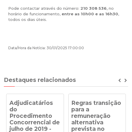
Pode contactar através do número:
210 308 536
, no
horário de funcionamento,
entre as 10h00 e as 16h30
,
todos os dias úteis.
Data/Hora da Notícia: 30/01/2025 17:00:00
Destaques relacionados
Prev
Ne
Adjudicatários
Regras transição
do
para a
Procedimento
remuneração
Concorrencial de
alternativa
julho de 2019 -
prevista no