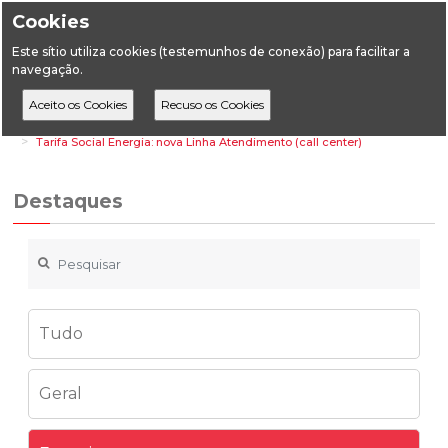
Cookies
Este sítio utiliza cookies (testemunhos de conexão) para facilitar a
navegação.
Home
Destaques
Energia
Tarifa Social Energia: nova Linha Atendimento (call center)
Destaques
Tudo
Geral