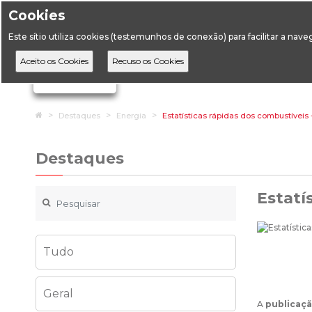
Cookies
Horário de Atendimento: 09:00 às 12:30 / 14:00 às 17:
Este sítio utiliza cookies (testemunhos de conexão) para facilitar a nav
A DGEG
D
Ignorar links de navegação
Home
Destaques
Energia
Estatísticas rápidas dos combustívei
Destaques
Estatí
Tudo
Geral
A
publicaçã