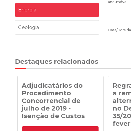
ano-móvel.
Energia
Geologia
Data/Hora da
Destaques relacionados
Adjudicatários do
Regra
Procedimento
a re
Concorrencial de
alter
julho de 2019 -
no De
Isenção de Custos
35/20
fever
Adjudicatários do Procedimento