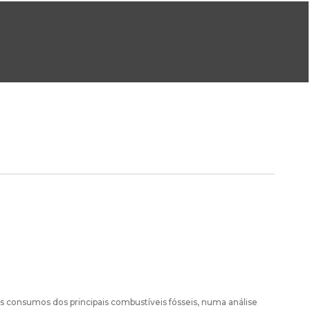
ral@dgeg.gov.pt
Imprensa:
imprensa@dgeg.gov.pt
ONLINE
ESTATÍSTICA
COMUNICAÇÃO
REPOSITÓRIO
FAQS
 consumos dos principais combustíveis fósseis, numa análise