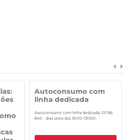
Previous
Next
ias:
Autoconsumo com
No
ções
linha dedicada
Noti
de «
Autoconsumo com linha dedicada 211 166
como
840 - dias úteis das 9h30-13h00.
icas
18/0