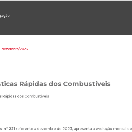
00
217 922 700 / 800 - chamada para a rede fixa nacional
Email Geral:
ge
egação.
ESTAQUES
ÁREAS SETORIAIS
ÁREAS TRANSVERSAIS
SERVIÇOS 
s - dezembro/2023
sticas Rápidas dos Combustíveis
o nº 221
referente a dezembro de 2023, apresenta a evolução mensal dos