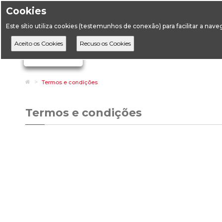
Cookies
Horário de Atendimento: 09:00 às 12:30 / 14:00 às 17:
Este sítio utiliza cookies (testemunhos de conexão) para facilitar a nav
A DGEG
D
Ignorar links de navegação
Home
Termos e condições
Termos e condições