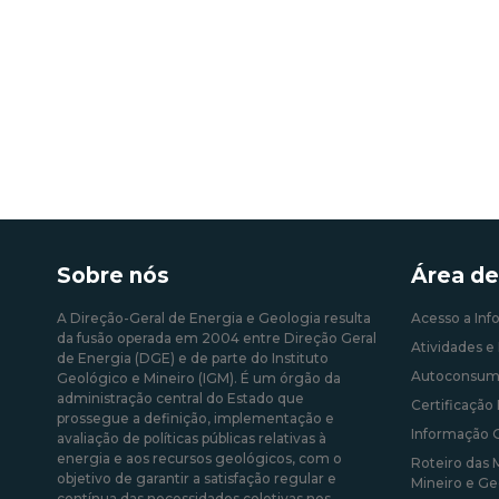
Sobre nós
Área de
A Direção-Geral de Energia e Geologia resulta
Acesso a Inf
da fusão operada em 2004 entre Direção Geral
Atividades e 
de Energia (DGE) e de parte do Instituto
Autoconsum
Geológico e Mineiro (IGM). É um órgão da
administração central do Estado que
Certificação 
prossegue a definição, implementação e
Informação 
avaliação de políticas públicas relativas à
energia e aos recursos geológicos, com o
Roteiro das 
objetivo de garantir a satisfação regular e
Mineiro e Ge
contínua das necessidades coletivas nos