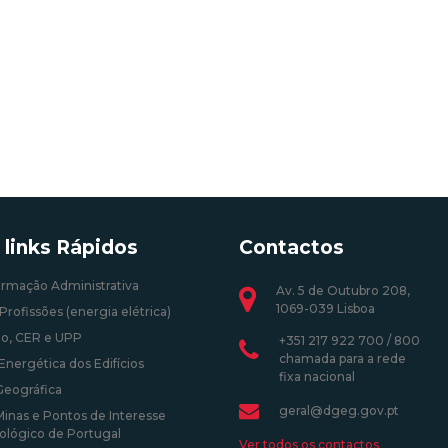
 links Rápidos
Contactos
ormação Administrativa
Av. 5 de Outubro 208,
1069-039 Lisboa
Profissões (energia elétrica)
o, CER e UPP
+351 217 922 700 / 800
chamada para a rede
Energética dos Edifícios
fixa nacional
Geográfica
geral@dgeg.gov.pt
Minas e Pontos de Interesse
ológico de Portugal
Ver todos os contactos