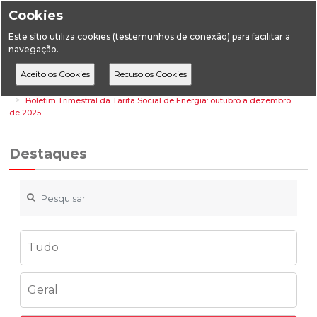
Cookies
Este sítio utiliza cookies (testemunhos de conexão) para facilitar a
navegação.
Home
Destaques
Energia
Boletim Trimestral da Tarifa Social de Energia: outubro a dezembro
de 2025
Destaques
Tudo
Geral