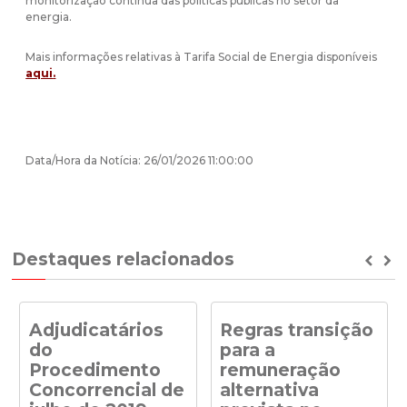
monitorização contínua das políticas públicas no setor da
energia.
Mais informações relativas à Tarifa Social de Energia disponíveis
aqui
.
Data/Hora da Notícia: 26/01/2026 11:00:00
Destaques relacionados
Prev
Ne
Adjudicatários
Regras transição
do
para a
Procedimento
remuneração
Concorrencial de
alternativa