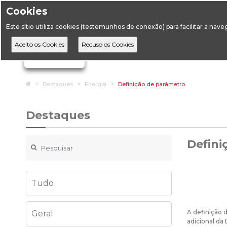
Cookies
Horário de Atendimento: 09:00 às 12:30 / 14:00 às 17:
Este sítio utiliza cookies (testemunhos de conexão) para facilitar a nav
A DGEG
D
Ignorar links de navegação
Home
Destaques
Energia
Definição de parâmetro
Destaques
Defini
Tudo
A definição 
Geral
adicional da