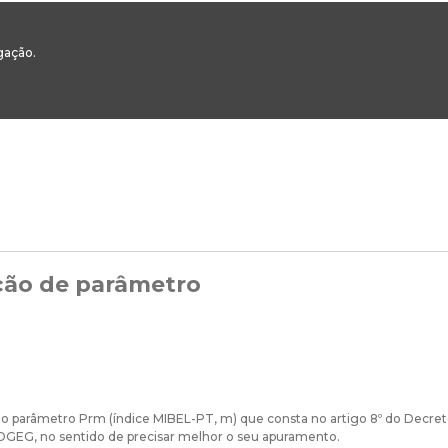
00
217 922 700 / 800 - chamada para a rede fixa nacional
Email Geral:
ge
egação.
ESTAQUES
ÁREAS SETORIAIS
ÁREAS TRANSVERSAIS
SERVIÇOS 
ção de parâmetro
do parâmetro Prm (índice MIBEL-PT, m) que consta no artigo 8º do Decreto
 DGEG, no sentido de precisar melhor o seu apuramento.