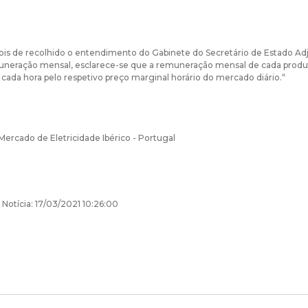
ois de recolhido o entendimento do Gabinete do Secretário de Estado A
uneração mensal, esclarece-se que a remuneração mensal de cada produto
cada hora pelo respetivo preço marginal horário do mercado diário.“
Mercado de Eletricidade Ibérico - Portugal
 Notícia: 17/03/2021 10:26:00