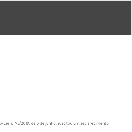
ral@dgeg.gov.pt
Imprensa:
imprensa@dgeg.gov.pt
ONLINE
ESTATÍSTICA
COMUNICAÇÃO
REPOSITÓRIO
FAQS
-Lei n.º 76/2019, de 3 de junho, suscitou um esclarecimento