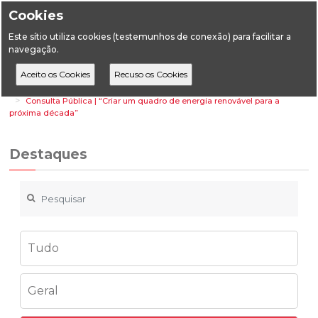
Cookies
Este sítio utiliza cookies (testemunhos de conexão) para facilitar a
navegação.
Home
Destaques
Energia
Consulta Pública | “Criar um quadro de energia renovável para a
próxima década”
Destaques
Tudo
Geral