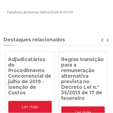
Data/Hora da Notícia: 08/04/2026 10:00:00
Destaques relacionados
Prev
Ne
Adjudicatários
Regras transição
do
para a
Procedimento
remuneração
Concorrencial de
alternativa
julho de 2019 -
prevista no
Isenção de
Decreto Lei n.º
Custos
35/2013 de 17 de
fevereiro
Adjudicatários do
Ler mais
Procedimento
Despacho n.º
Concorrencial de julho de
Ler mais
41/DGEG/2020: Regras