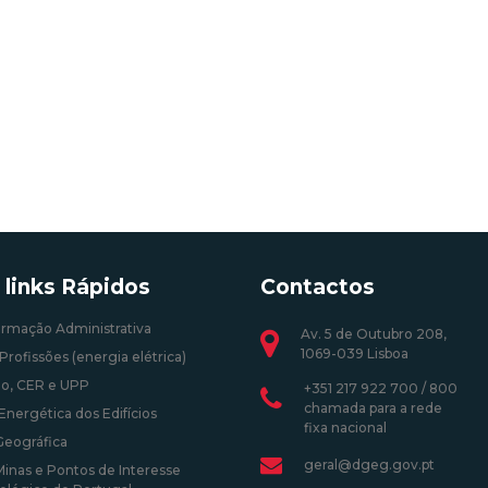
 links Rápidos
Contactos
ormação Administrativa
Av. 5 de Outubro 208,
1069-039 Lisboa
Profissões (energia elétrica)
o, CER e UPP
+351 217 922 700 / 800
chamada para a rede
Energética dos Edifícios
fixa nacional
Geográfica
geral@dgeg.gov.pt
Minas e Pontos de Interesse