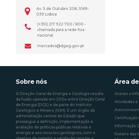
Av. 5 de Outubro 208, 1069-
039 Lisboa
(+351) 217 922 700 / 800 -
chamada para a rede fixa
nacional
mercados@dgeg.gov.pt
Sobre nós
Área de
A Direção-Geral de Energia e Geologia resulta
Acesso a Inf
da fusão operada em 2004 entre Direção Geral
Atividades e 
de Energia (DGE) e de parte do Instituto
Autoconsum
Geológico e Mineiro (IGM). É um órgão da
administração central do Estado que
Certificação 
prossegue a definição, implementação e
Informação 
avaliação de políticas públicas relativas à
energia e aos recursos geológicos, com o
Roteiro das 
objetivo de garantir a satisfação regular e