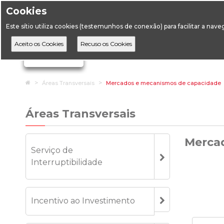
Cookies
Horário de Atendimento: 09:00 às 12:30 / 14:00 às 17:
Este sítio utiliza cookies (testemunhos de conexão) para facilitar a nav
A DGEG
D
Ignorar links de navegação
Home
Áreas Transversais
Mercados e mecanismos de capacidade
Áreas Transversais
Merca
Serviço de
Interruptibilidade
Incentivo ao Investimento