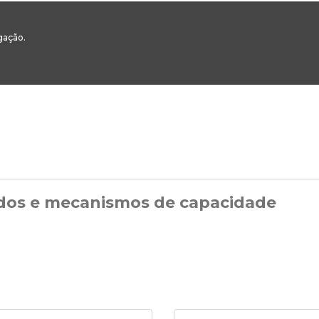
00
217 922 700 / 800 - chamada para a rede fixa nacional
Email Geral:
ge
egação.
ESTAQUES
ÁREAS SETORIAIS
ÁREAS TRANSVERSAIS
SERVIÇOS 
dos e mecanismos de capacidade