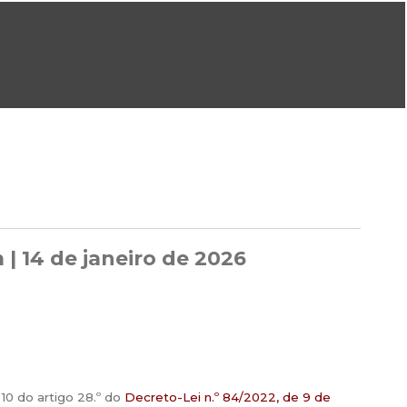
ral@dgeg.gov.pt
Imprensa:
imprensa@dgeg.gov.pt
ONLINE
ESTATÍSTICA
COMUNICAÇÃO
REPOSITÓRIO
FAQS
 | 14 de janeiro de 2026
10 do artigo 28.º do
Decreto-Lei n.º 84/2022, de 9 de