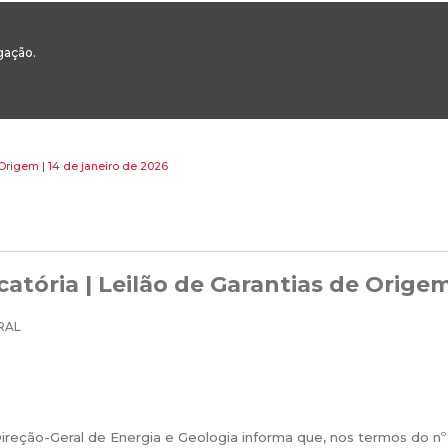
00
217 922 700 / 800 - chamada para a rede fixa nacional
Email Geral:
ge
egação.
ESTAQUES
ÁREAS SETORIAIS
ÁREAS TRANSVERSAIS
SERVIÇOS 
Origem | 14 de janeiro de 2026
atória | Leilão de Garantias de Origem
reção-Geral de Energia e Geologia informa que, nos termos do nº 