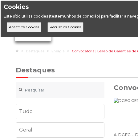
Cookies
Horário de Atendimento: 09:00 às 12:30 / 14:00 às 17:
Este sítio utiliza cookies (testemunhos de conexão) para facilitar a nav
A DGEG
D
Ignorar links de navegação
Home
Destaques
Energia
Convocatória | Leilão de Garantias de 
Destaques
Convoc
Tudo
Geral
A DGEG - Di