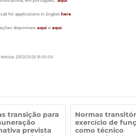
onvocatória, em português,
aqui
.
all for applications in English
here
.
ações disponíveis
aqui
e
aqui
.
 Notícia: 23/12/2025 15:00:00
s transição para
Normas transitór
muneração
exercício de fun
nativa prevista
como técnico