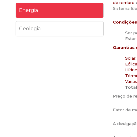
dezembro
e
Sistema Elé
Energia
Condições 
Geologia
Ser p
Estar 
Garantias 
Solar:
Eólica
Hídric
Térmi
Vária
Total
Preço de r
Fator de ma
A divulgaçã