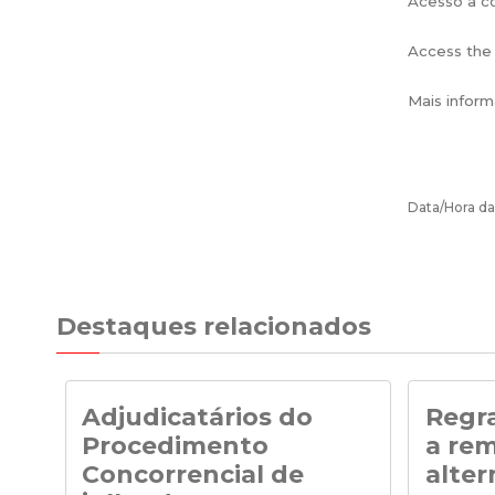
Acesso à c
Access the c
Mais inform
Data/Hora da
Destaques relacionados
Adjudicatários do
Regra
Procedimento
a re
Concorrencial de
alter