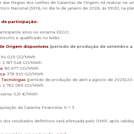
 das Regras dos Leilões de Garantias de Origem, irá realizar-se 
trico Nacional (SEN), no dia 14 de janeiro de 2026, às 10h30, na 
de participação:
articipante ativo no sistema EEGO;
inscrito e qualificado no leilão.
de Origem disponíveis
(período de produção de setembro a 
94 029 GO/MWh
:
2 187 548 GO/MWh
a:
80 677 GO/MWh
ca:
378 925 GO/MWh
s Tecnologias
(período de produção de abril a agosto de 2025)
:
20
:
2 762 069 GO/MWh
eserva: 0,10 €/MWh
joração da Garantia Financeira: K = 3
o dos resultados definitivos será efetuada pelo OMIP, após valid