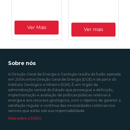
Ver Mais
Ver mais
Sobre nós
A Direção-Geral de Energia e Geologia resulta da fusão operada
em 2004 entre Direção Geral de Energia (DGE) e de parte do
Instituto Geológico e Mineiro (IGM). É um órgão da
administração central do Estado que prossegue a definição,
implementação e avaliação de políticas públicas relativas à
energia e aos recursos geológicos, com o objetivo de garantir a
satisfação regular e contínua das necessidades coletivas nos
setores que estão sob sua responsabilidade.
Mais sobre a DGEG