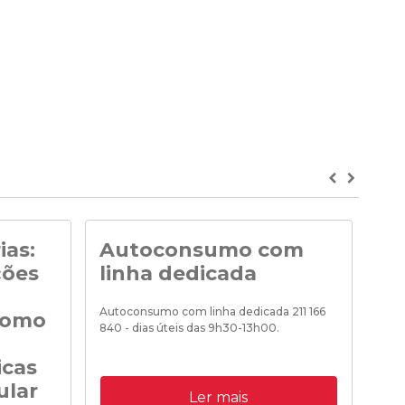
Previous
Next
ias:
Autoconsumo com
No
ções
linha dedicada
Noti
de «
Autoconsumo com linha dedicada 211 166
como
840 - dias úteis das 9h30-13h00.
icas
18/0
ular
09/10/2020 12:00:00
Ler mais