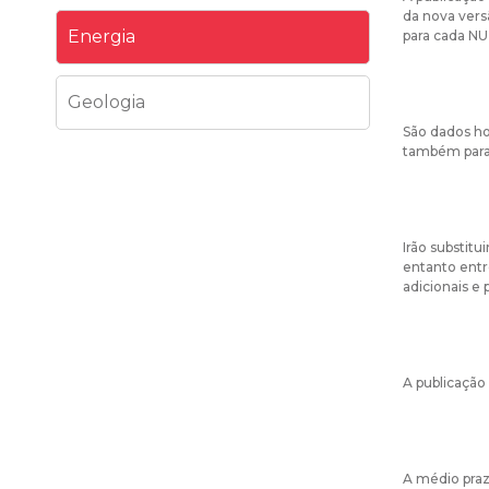
da nova vers
Energia
para cada NUT
Geologia
São dados ho
também para
Irão substit
entanto entr
adicionais e
A publicação
A médio pra