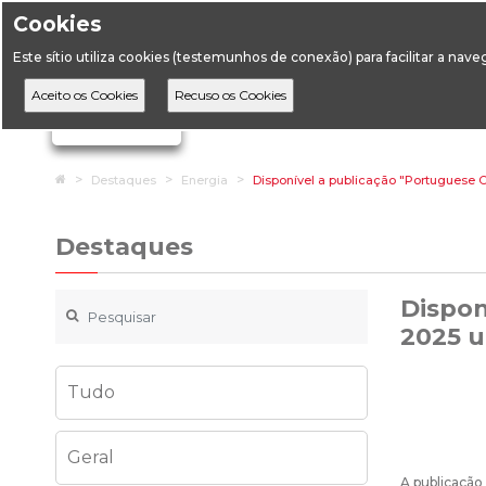
Cookies
Horário de Atendimento: 09:00 às 12:30 / 14:00 às 17:
Este sítio utiliza cookies (testemunhos de conexão) para facilitar a nav
A DGEG
D
Ignorar links de navegação
Home
Destaques
Energia
Disponível a publicação "Portuguese C
Destaques
Dispon
2025 u
Tudo
Geral
A publicação 