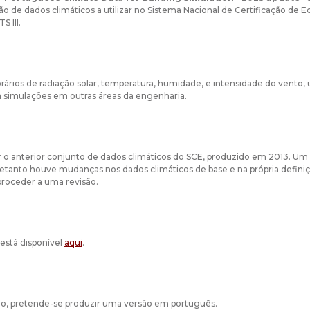
ão de dados climáticos a utilizar no Sistema Nacional de Certificação de 
S III.
rários de radiação solar, temperatura, humidade, e intensidade do vento, u
 simulações em outras áreas da engenharia.
uir o anterior conjunto de dados climáticos do SCE, produzido em 2013. U
etanto houve mudanças nos dados climáticos de base e na própria definiçã
 proceder a uma revisão.
 está disponível
aqui
.
zo, pretende-se produzir uma versão em português.