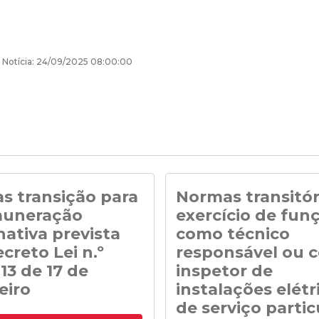
 Notícia: 24/09/2025 08:00:00
s transição para
Normas transitór
muneração
exercício de fun
nativa prevista
como técnico
creto Lei n.º
responsável ou 
13 de 17 de
inspetor de
eiro
instalações elétr
de serviço partic