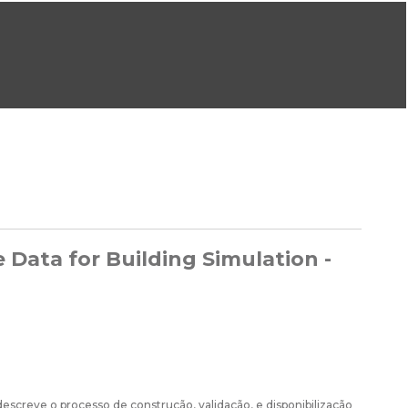
ral@dgeg.gov.pt
Imprensa:
imprensa@dgeg.gov.pt
ONLINE
ESTATÍSTICA
COMUNICAÇÃO
REPOSITÓRIO
FAQS
 Data for Building Simulation -
descreve o processo de construção, validação, e disponibilização