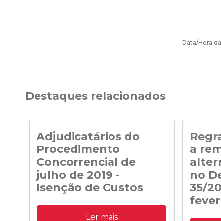
Data/Hora da
Destaques relacionados
Adjudicatários do
Regra
Procedimento
a re
Concorrencial de
alter
julho de 2019 -
no De
Isenção de Custos
35/20
fever
Adjudicatários do Procedimento
Ler mais
Concorrencial de julho de 2019 para a