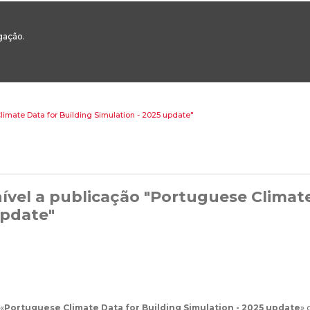
00
217 922 700 / 800 - chamada para a rede fixa nacional
Email Geral:
ge
egação.
ESTAQUES
ÁREAS SETORIAIS
ÁREAS TRANSVERSAIS
SERVIÇOS 
limate Data for Building Simulation - 2025 update"
ível a publicação "Portuguese Climate
pdate"
«
Portuguese Climate Data for Building Simulation - 2025 update
» 