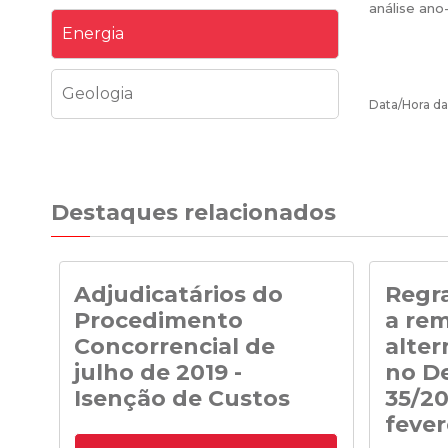
análise ano
Energia
Geologia
Data/Hora da
Destaques relacionados
Adjudicatários do
Regra
Procedimento
a re
Concorrencial de
alter
julho de 2019 -
no De
Isenção de Custos
35/20
fever
Adjudicatários do Procedimento