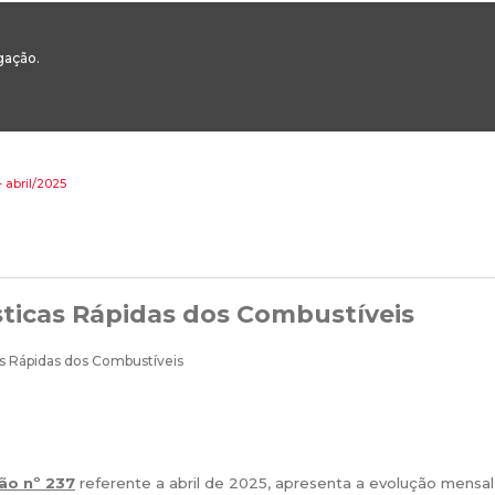
00
217 922 700 / 800 - chamada para a rede fixa nacional
Email Geral:
ge
egação.
ESTAQUES
ÁREAS SETORIAIS
ÁREAS TRANSVERSAIS
SERVIÇOS 
 abril/2025
sticas Rápidas dos Combustíveis
ão nº 237
referente a abril de 2025, apresenta a evolução mensa