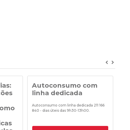
Previous
Next
ias:
Autoconsumo com
No
ções
linha dedicada
Noti
de «
Autoconsumo com linha dedicada 211 166
como
840 - dias úteis das 9h30-13h00.
icas
18/0