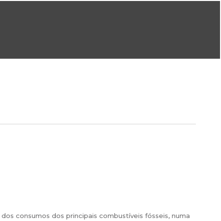
ral@dgeg.gov.pt
Imprensa:
imprensa@dgeg.gov.pt
ONLINE
ESTATÍSTICA
COMUNICAÇÃO
REPOSITÓRIO
FAQS
l dos consumos dos principais combustíveis fósseis, numa