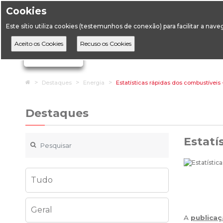
Cookies
Horário de Atendimento: 09:00 às 12:30 / 14:00 às 17:
Este sítio utiliza cookies (testemunhos de conexão) para facilitar a nav
A DGEG
D
Ignorar links de navegação
Home
Destaques
Energia
Estatísticas rápidas dos combustíveis -
Destaques
Estatí
Tudo
Geral
A
publicaç