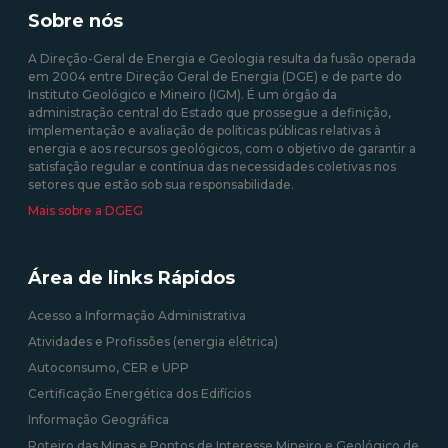
produzida em centrais
35/2013 de 17 de fevereiro
Sobre nós
solares fotovoltaicas -
Isenção de Custos
A Direção-Geral de Energia e Geologia resulta da fusão operada
em 2004 entre Direção Geral de Energia (DGE) e de parte do
10/08/2020 12:00:00
Instituto Geológico e Mineiro (IGM). É um órgão da
administração central do Estado que prossegue a definição,
09/09/2020 12:00:00
implementação e avaliação de políticas públicas relativas à
energia e aos recursos geológicos, com o objetivo de garantir a
satisfação regular e contínua das necessidades coletivas nos
setores que estão sob sua responsabilidade.
Mais sobre a DGEG
Área de links Rápidos
Acesso a Informação Administrativa
Atividades e Profissões (energia elétrica)
Autoconsumo, CER e UPP
Certificação Energética dos Edifícios
Informação Geográfica
Roteiro das Minas e Pontos de Interesse Mineiro e Geológico de