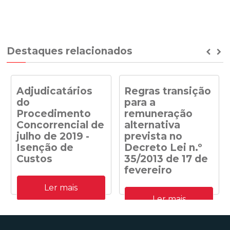
Destaques relacionados
Prev
Ne
Adjudicatários
Regras transição
do
para a
Procedimento
remuneração
Concorrencial de
alternativa
julho de 2019 -
prevista no
Isenção de
Decreto Lei n.º
Custos
35/2013 de 17 de
fevereiro
Adjudicatários do
Ler mais
Procedimento
Despacho n.º
Concorrencial de julho de
Ler mais
41/DGEG/2020: Regras
2019 para a atribuição de
transição para a
capacidade de receção na
remuneração alternativa
RESP de energia elétrica
prevista no Decreto Lei n.º