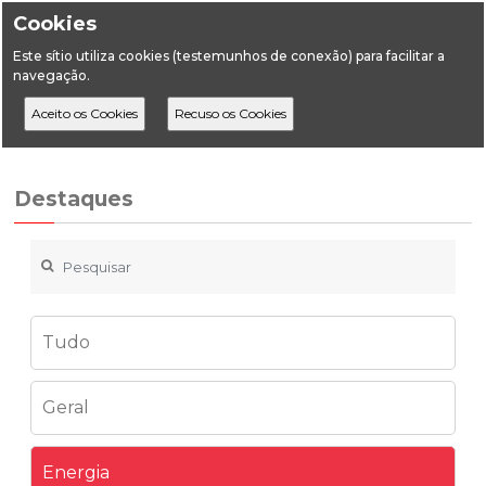
Cookies
Este sítio utiliza cookies (testemunhos de conexão) para facilitar a
navegação.
Home
Destaques
Energia
Esclarecimento | Registo prévio UPP
Destaques
Tudo
Geral
Energia