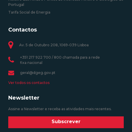
Portugal
Tarifa Social de Energia
Contactos
Av. 5 de Outubro 208, 1069-039 Lisboa
+351 217 922 700 / 800 chamada para a rede
fixa nacional
geral@dgeg.gov.pt
Ver todos os contactos
Newsletter
Assine a Newsletter e receba as atividades mais recentes.
Subscrever