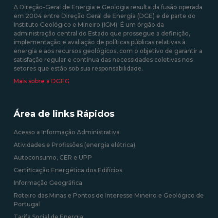
Isenção de Custos
A Direção-Geral de Energia e Geologia resulta da fusão operada
em 2004 entre Direção Geral de Energia (DGE) e de parte do
10/08/2020 12:00:00
Instituto Geológico e Mineiro (IGM). É um órgão da
administração central do Estado que prossegue a definição,
09/09/2020 12:00:00
implementação e avaliação de políticas públicas relativas à
energia e aos recursos geológicos, com o objetivo de garantir a
satisfação regular e contínua das necessidades coletivas nos
setores que estão sob sua responsabilidade.
Mais sobre a DGEG
Área de links Rápidos
Acesso a Informação Administrativa
Atividades e Profissões (energia elétrica)
Autoconsumo, CER e UPP
Certificação Energética dos Edifícios
Informação Geográfica
Roteiro das Minas e Pontos de Interesse Mineiro e Geológico de
Portugal
Tarifa Social de Energia