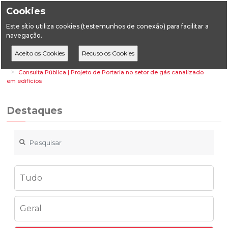
Cookies
Este sítio utiliza cookies (testemunhos de conexão) para facilitar a
navegação.
Home
Destaques
Energia
Consulta Pública | Projeto de Portaria no setor de gás canalizado
em edifícios
Destaques
Tudo
Geral