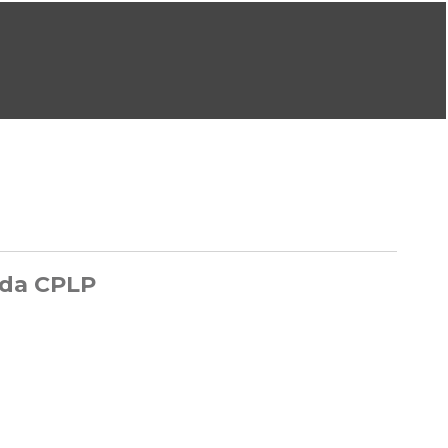
ral@dgeg.gov.pt
Imprensa:
imprensa@dgeg.gov.pt
ONLINE
ESTATÍSTICA
COMUNICAÇÃO
REPOSITÓRIO
FAQS
 da CPLP