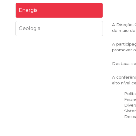
Energia
A Direção-G
Geologia
de maio de 
A participa
promover o
Destaca-se 
A conferênc
alto nível 
Polít
Finan
Diver
Siste
Desca