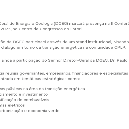
eral de Energia e Geologia (DGEG) marcará presença na II Conferê
2025, no Centro de Congressos do Estoril.
ção da DGEG participará através de um stand institucional, visand
 diálogo em torno da transição energética na comunidade CPLP.
ainda a participação do Senhor Diretor-Geral da DGEG, Dr. Paulo
ia reunirá governantes, empresários, financiadores e especialist
centrada em temáticas estratégicas como:
icas públicas na área da transição energética
ciamento e investimento
sificação de combustíveis
mas elétricos
rbonização e economia verde