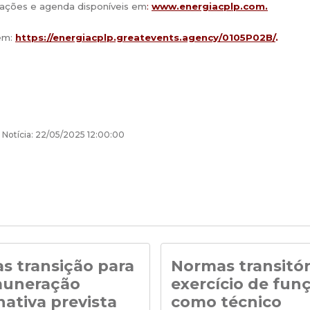
mações e agenda disponíveis em
:
www.energiacplp.com
.
em:
https://energiacplp.greatevents.agency/0105P02B/
.
 Notícia: 22/05/2025 12:00:00
s transição para
Normas transitór
muneração
exercício de fun
nativa prevista
como técnico