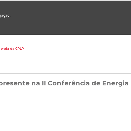
00
217 922 700 / 800 - chamada para a rede fixa nacional
Email Geral:
ge
egação.
ESTAQUES
ÁREAS SETORIAIS
ÁREAS TRANSVERSAIS
SERVIÇOS 
nergia da CPLP
resente na II Conferência de Energia