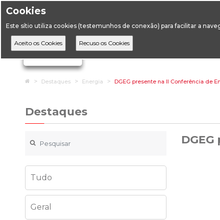
Cookies
Horário de Atendimento: 09:00 às 12:30 / 14:00 às 17:
Este sítio utiliza cookies (testemunhos de conexão) para facilitar a nav
A DGEG
D
Ignorar links de navegação
Home
Destaques
Energia
DGEG presente na II Conferência de E
Destaques
DGEG p
Tudo
Geral