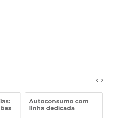
Previous
Next
ias:
Autoconsumo com
No
ções
linha dedicada
Noti
de «