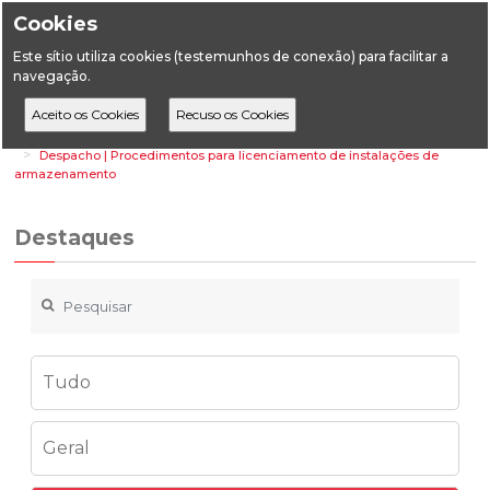
Cookies
Este sítio utiliza cookies (testemunhos de conexão) para facilitar a
navegação.
Home
Destaques
Energia
Despacho | Procedimentos para licenciamento de instalações de
armazenamento
Destaques
Tudo
Geral