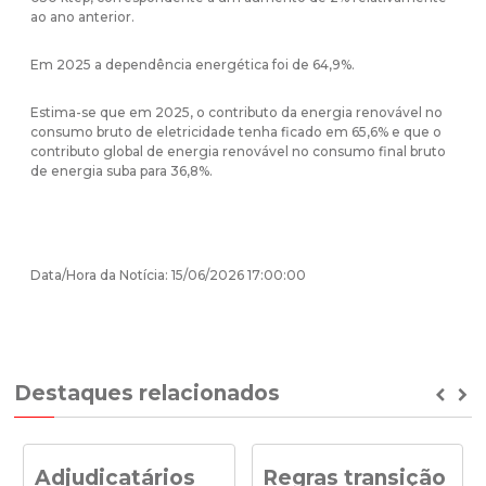
ao ano anterior.
Em 2025 a dependência energética foi de 64,9%.
Estima-se que em 2025, o contributo da energia renovável no
consumo bruto de eletricidade tenha ficado em 65,6% e que o
contributo global de energia renovável no consumo final bruto
de energia suba para 36,8%.
Data/Hora da Notícia: 15/06/2026 17:00:00
Destaques relacionados
Prev
Ne
Adjudicatários
Regras transição