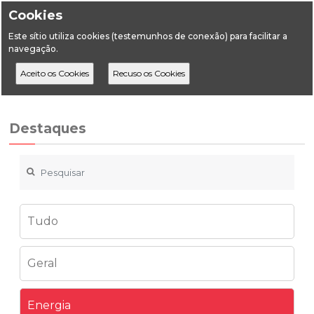
Cookies
Este sítio utiliza cookies (testemunhos de conexão) para facilitar a
navegação.
Home
Destaques
Energia
Balanço Energético Sintético 2025
Destaques
Tudo
Geral
Energia