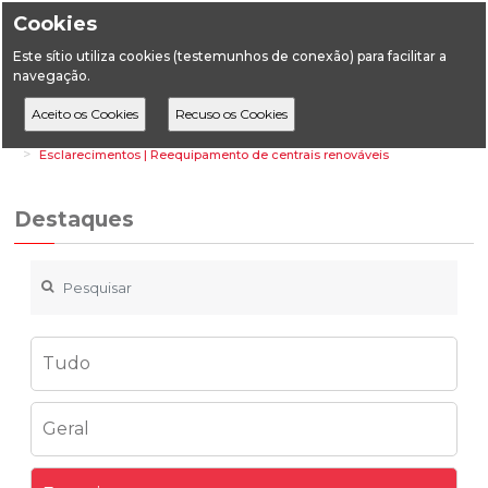
Cookies
Este sítio utiliza cookies (testemunhos de conexão) para facilitar a
navegação.
Home
Destaques
Energia
Esclarecimentos | Reequipamento de centrais renováveis
Destaques
Tudo
Geral