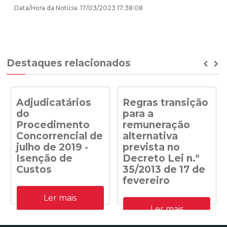
Data/Hora da Notícia: 17/03/2023 17:38:08
Destaques relacionados
Prev
Ne
Adjudicatários
Regras transição
do
para a
Procedimento
remuneração
Concorrencial de
alternativa
julho de 2019 -
prevista no
Isenção de
Decreto Lei n.º
Custos
35/2013 de 17 de
fevereiro
Adjudicatários do
Ler mais
Procedimento
Despacho n.º
Concorrencial de julho de
Ler mais
41/DGEG/2020: Regras
2019 para a atribuição de
transição para a
capacidade de receção na