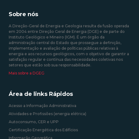
remuneração alternativa
RESP de energia elétrica
prevista no Decreto Lei n.º
produzida em centrais
35/2013 de 17 de fevereiro
Sobre nós
solares fotovoltaicas -
Isenção de Custos
A Direção-Geral de Energia e Geologia resulta da fusão operada
em 2004 entre Direção Geral de Energia (DGE) e de parte do
10/08/2020 12:00:00
Instituto Geológico e Mineiro (IGM). É um órgão da
administração central do Estado que prossegue a definição,
09/09/2020 12:00:00
implementação e avaliação de políticas públicas relativas à
energia e aos recursos geológicos, com o objetivo de garantir a
satisfação regular e contínua das necessidades coletivas nos
setores que estão sob sua responsabilidade.
Mais sobre a DGEG
Área de links Rápidos
Acesso a Informação Administrativa
Atividades e Profissões (energia elétrica)
Autoconsumo, CER e UPP
Certificação Energética dos Edifícios
Informação Geográfica