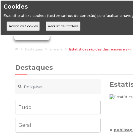
Cookies
Horário de Atendimento: 09:00 às 12:30 / 14:00 às 17:
Este sítio utiliza cookies (testemunhos de conexão) para facilitar a nav
A DGEG
D
Ignorar links de navegação
Home
Destaques
Energia
Estatísticas rápidas das renováveis -
Destaques
Estatí
Tudo
Geral
A
publicaç