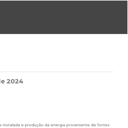
ral@dgeg.gov.pt
Imprensa:
imprensa@dgeg.gov.pt
ONLINE
ESTATÍSTICA
COMUNICAÇÃO
REPOSITÓRIO
FAQS
de 2024
e instalada e produção da energia proveniente de fontes