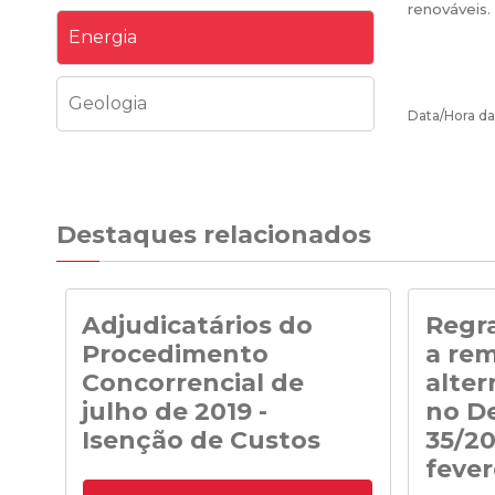
renováveis
Energia
Geologia
Data/Hora da
Destaques relacionados
Adjudicatários do
Regra
Procedimento
a re
Concorrencial de
alter
julho de 2019 -
no De
Isenção de Custos
35/20
fever
Adjudicatários do Procedimento