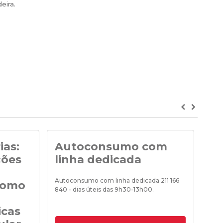
eira.
Previous
Next
ias:
Autoconsumo com
No
ções
linha dedicada
Noti
de «
Autoconsumo com linha dedicada 211 166
como
840 - dias úteis das 9h30-13h00.
icas
18/0