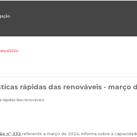
00
217 922 700 / 800 - chamada para a rede fixa nacional
Email Geral:
ge
egação.
ESTAQUES
ÁREAS SETORIAIS
ÁREAS TRANSVERSAIS
SERVIÇOS 
 março/2024
sticas rápidas das renováveis - março 
ão nº 232
referente a março de 2024, informa sobre a capacidad