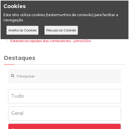
Cookies
Este sítio utiliza cookies (testemunhos de conexão) para facilitar a
navegação.
Home
Destaques
Energia
Estatísticas rápidas dos combustíveis - julho/2024
Destaques
Tudo
Geral