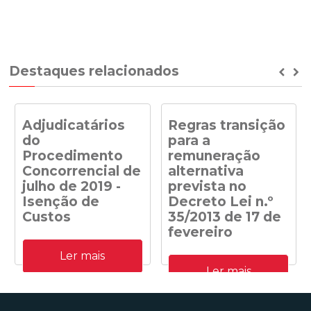
Destaques relacionados
Prev
Ne
Adjudicatários
Regras transição
do
para a
Procedimento
remuneração
Concorrencial de
alternativa
julho de 2019 -
prevista no
Isenção de
Decreto Lei n.º
Custos
35/2013 de 17 de
fevereiro
Adjudicatários do
Ler mais
Procedimento
Despacho n.º
Concorrencial de julho de
Ler mais
41/DGEG/2020: Regras
2019 para a atribuição de
transição para a
capacidade de receção na
remuneração alternativa
RESP de energia elétrica
prevista no Decreto Lei n.º