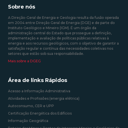
produzida em centrais
35/2013 de 17 de fevereiro
Sobre nós
solares fotovoltaicas -
Isenção de Custos
A Direção-Geral de Energia e Geologia resulta da fusão operada
em 2004 entre Direção Geral de Energia (DGE) e de parte do
10/08/2020 12:00:00
Instituto Geológico e Mineiro (IGM). É um órgão da
administração central do Estado que prossegue a definição,
09/09/2020 12:00:00
implementação e avaliação de políticas públicas relativas à
energia e aos recursos geológicos, com o objetivo de garantir a
satisfação regular e contínua das necessidades coletivas nos
setores que estão sob sua responsabilidade.
Mais sobre a DGEG
Área de links Rápidos
Acesso a Informação Administrativa
Atividades e Profissões (energia elétrica)
Autoconsumo, CER e UPP
Certificação Energética dos Edifícios
Informação Geográfica