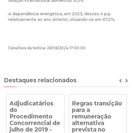
aviação internacional aumentou 15,3%.
A dependência energética, em 2023, desceu 4 p.p.
relativamente ao ano anterior, situando-se em 67,2%.
Data/Hora da Notícia: 28/06/2024 17:00:00
Destaques relacionados
Prev
Ne
Adjudicatários
Regras transição
do
para a
Procedimento
remuneração
Concorrencial de
alternativa
julho de 2019 -
prevista no