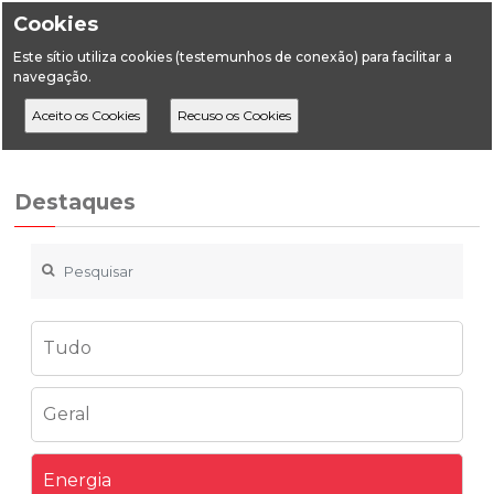
Cookies
Este sítio utiliza cookies (testemunhos de conexão) para facilitar a
navegação.
Home
Destaques
Energia
Balanço Energético Sintético 2023
Destaques
Tudo
Geral
Energia