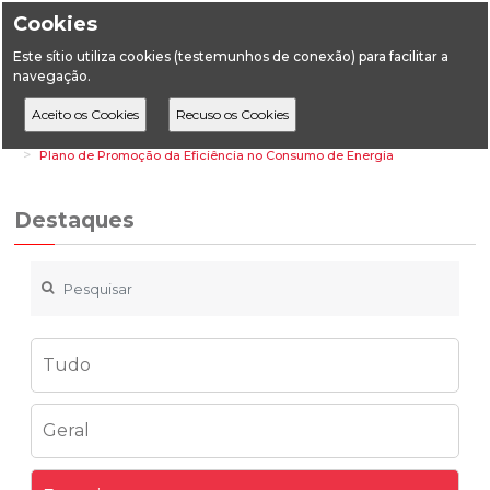
Cookies
Este sítio utiliza cookies (testemunhos de conexão) para facilitar a
navegação.
Home
Destaques
Energia
Plano de Promoção da Eficiência no Consumo de Energia
Destaques
Tudo
Geral