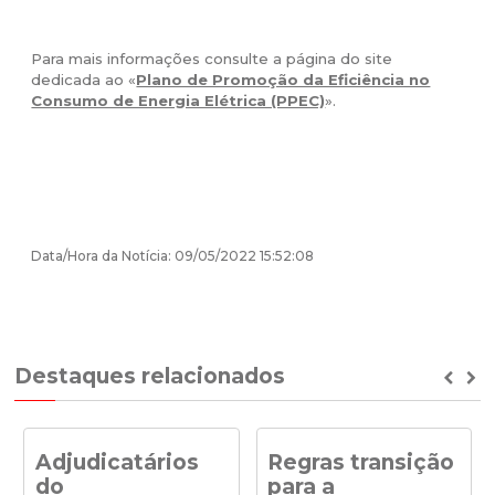
Para mais informações consulte a página do site
dedicada ao «
Plano de Promoção da Eficiência no
Consumo de Energia Elétrica (PPEC)
».
Data/Hora da Notícia: 09/05/2022 15:52:08
Destaques relacionados
Prev
Ne
Adjudicatários
Regras transição
do
para a