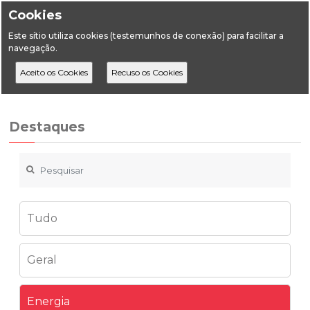
Cookies
Este sítio utiliza cookies (testemunhos de conexão) para facilitar a
navegação.
Home
Destaques
Energia
Despacho | Minuta Contrato
Destaques
Tudo
Geral
Energia