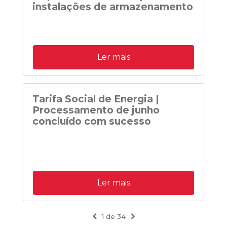
instalações de armazenamento
Ler mais
Tarifa Social de Energia |
Processamento de junho
concluído com sucesso
Ler mais
Previous
Next
1 de 34