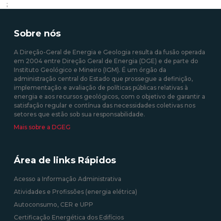
;
Sobre nós
A Direção-Geral de Energia e Geologia resulta da fusão operada
em 2004 entre Direção Geral de Energia (DGE) e de parte do
Instituto Geológico e Mineiro (IGM). É um órgão da
administração central do Estado que prossegue a definição,
implementação e avaliação de políticas públicas relativas à
energia e aos recursos geológicos, com o objetivo de garantir a
satisfação regular e contínua das necessidades coletivas nos
setores que estão sob sua responsabilidade.
Mais sobre a DGEG
Área de links Rápidos
Acesso a Informação Administrativa
Atividades e Profissões (energia elétrica)
Autoconsumo, CER e UPP
Certificação Energética dos Edifícios