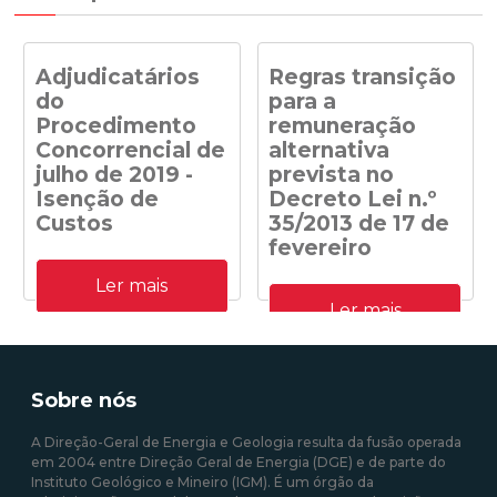
Adjudicatários
Regras transição
do
para a
Procedimento
remuneração
Concorrencial de
alternativa
julho de 2019 -
prevista no
Isenção de
Decreto Lei n.º
Custos
35/2013 de 17 de
fevereiro
Adjudicatários do
Ler mais
Procedimento
Despacho n.º
Concorrencial de julho de
Ler mais
41/DGEG/2020: Regras
2019 para a atribuição de
transição para a
capacidade de receção na
remuneração alternativa
RESP de energia elétrica
prevista no Decreto Lei n.º
produzida em centrais
35/2013 de 17 de fevereiro
Sobre nós
solares fotovoltaicas -
Isenção de Custos
A Direção-Geral de Energia e Geologia resulta da fusão operada
em 2004 entre Direção Geral de Energia (DGE) e de parte do
10/08/2020 12:00:00
Instituto Geológico e Mineiro (IGM). É um órgão da