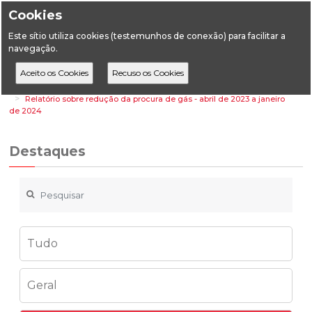
Cookies
Este sítio utiliza cookies (testemunhos de conexão) para facilitar a
navegação.
Home
Destaques
Energia
Relatório sobre redução da procura de gás - abril de 2023 a janeiro
de 2024
Destaques
Tudo
Geral