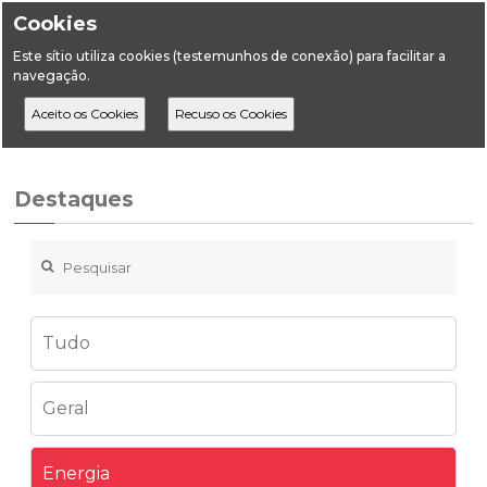
Cookies
Este sítio utiliza cookies (testemunhos de conexão) para facilitar a
navegação.
Home
Destaques
Energia
Publicação do RMSA-E 2022
Destaques
Tudo
Geral
Energia