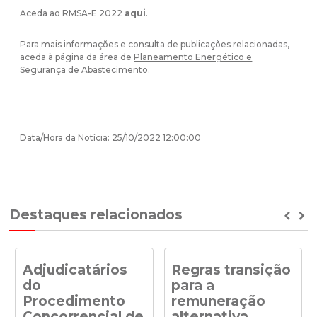
Aceda ao RMSA-E 2022
aqui
.
Para mais informações e consulta de publicações relacionadas,
aceda à página da área de
Planeamento Energético e
Segurança de Abastecimento
.
Data/Hora da Notícia: 25/10/2022 12:00:00
Destaques relacionados
Prev
Ne
Adjudicatários
Regras transição
do
para a
Procedimento
remuneração
Concorrencial de
alternativa