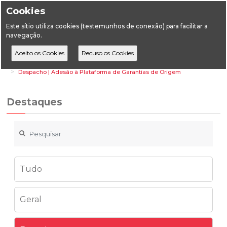
Cookies
Este sítio utiliza cookies (testemunhos de conexão) para facilitar a
navegação.
Home
Destaques
Energia
Despacho | Adesão à Plataforma de Garantias de Origem
Destaques
Tudo
Geral