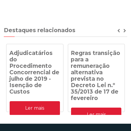
Destaques relacionados
Prev
Ne
Adjudicatários
Regras transição
do
para a
Procedimento
remuneração
Concorrencial de
alternativa
julho de 2019 -
prevista no
Isenção de
Decreto Lei n.º
Custos
35/2013 de 17 de
fevereiro
Adjudicatários do
Ler mais
Procedimento
Despacho n.º
Concorrencial de julho de
Ler mais
41/DGEG/2020: Regras
2019 para a atribuição de
transição para a
capacidade de receção na
remuneração alternativa
RESP de energia elétrica
prevista no Decreto Lei n.º