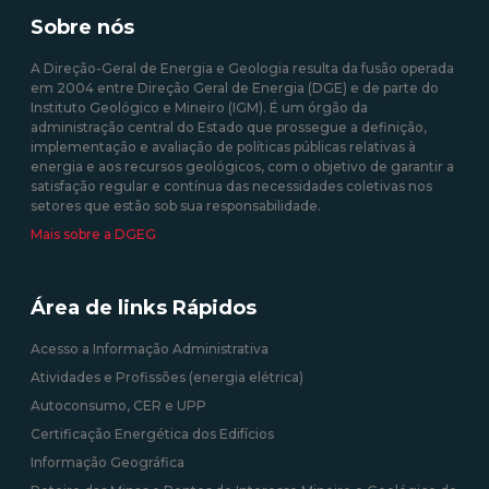
produzida em centrais
35/2013 de 17 de fevereiro
Sobre nós
solares fotovoltaicas -
Isenção de Custos
A Direção-Geral de Energia e Geologia resulta da fusão operada
em 2004 entre Direção Geral de Energia (DGE) e de parte do
10/08/2020 12:00:00
Instituto Geológico e Mineiro (IGM). É um órgão da
administração central do Estado que prossegue a definição,
09/09/2020 12:00:00
implementação e avaliação de políticas públicas relativas à
energia e aos recursos geológicos, com o objetivo de garantir a
satisfação regular e contínua das necessidades coletivas nos
setores que estão sob sua responsabilidade.
Mais sobre a DGEG
Área de links Rápidos
Acesso a Informação Administrativa
Atividades e Profissões (energia elétrica)
Autoconsumo, CER e UPP
Certificação Energética dos Edifícios
Informação Geográfica