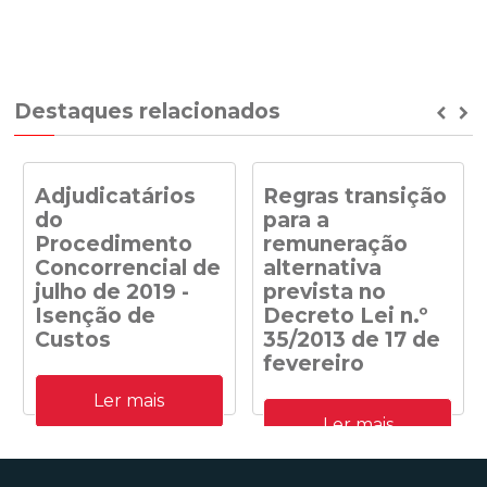
Destaques relacionados
Prev
Ne
Adjudicatários
Regras transição
do
para a
Procedimento
remuneração
Concorrencial de
alternativa
julho de 2019 -
prevista no
Isenção de
Decreto Lei n.º
Custos
35/2013 de 17 de
fevereiro
Adjudicatários do
Ler mais
Procedimento
Despacho n.º
Concorrencial de julho de
Ler mais
41/DGEG/2020: Regras
2019 para a atribuição de
transição para a
capacidade de receção na
remuneração alternativa
RESP de energia elétrica
prevista no Decreto Lei n.º