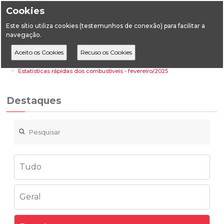
Cookies
Este sítio utiliza cookies (testemunhos de conexão) para facilitar a
navegação.
Home
Destaques
Energia
Estatísticas rápidas dos combustíveis - fevereiro/2025
Destaques
Tudo
Geral