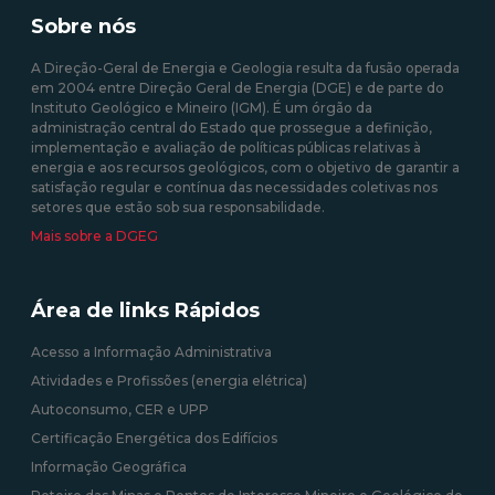
produzida em centrais
35/2013 de 17 de fevereiro
Sobre nós
solares fotovoltaicas -
Isenção de Custos
A Direção-Geral de Energia e Geologia resulta da fusão operada
em 2004 entre Direção Geral de Energia (DGE) e de parte do
10/08/2020 12:00:00
Instituto Geológico e Mineiro (IGM). É um órgão da
administração central do Estado que prossegue a definição,
09/09/2020 12:00:00
implementação e avaliação de políticas públicas relativas à
energia e aos recursos geológicos, com o objetivo de garantir a
satisfação regular e contínua das necessidades coletivas nos
setores que estão sob sua responsabilidade.
Mais sobre a DGEG
Área de links Rápidos
Acesso a Informação Administrativa
Atividades e Profissões (energia elétrica)
Autoconsumo, CER e UPP
Certificação Energética dos Edifícios
Informação Geográfica