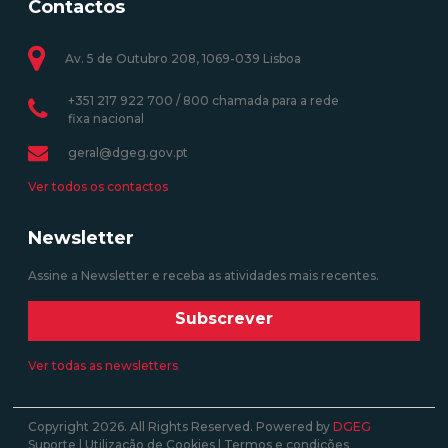
Contactos
Av. 5 de Outubro 208, 1069-039 Lisboa
+351 217 922 700 / 800 chamada para a rede
fixa nacional
geral@dgeg.gov.pt
Ver todos os contactos
Newsletter
Assine a Newsletter e receba as atividades mais recentes.
Subscrever
Ver todas as newsletters
Copyright 2026. All Rights Reserved. Powered by
DGEG
Suporte
|
Utilização de Cookies
|
Termos e condições