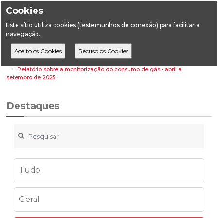
Cookies
Este sítio utiliza cookies (testemunhos de conexão) para facilitar a
navegação.
Home
Destaques
Energia
Relatório sobre a monitorização do consumo de gás - abril a
setembro de 2025
Destaques
Tudo
Geral