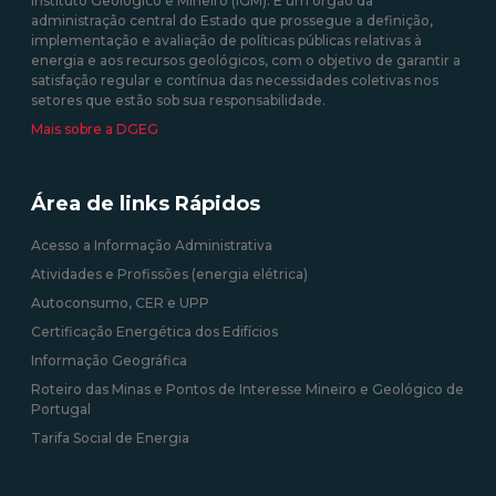
Instituto Geológico e Mineiro (IGM). É um órgão da
administração central do Estado que prossegue a definição,
09/09/2020 12:00:00
implementação e avaliação de políticas públicas relativas à
energia e aos recursos geológicos, com o objetivo de garantir a
satisfação regular e contínua das necessidades coletivas nos
setores que estão sob sua responsabilidade.
Mais sobre a DGEG
Área de links Rápidos
Acesso a Informação Administrativa
Atividades e Profissões (energia elétrica)
Autoconsumo, CER e UPP
Certificação Energética dos Edifícios
Informação Geográfica
Roteiro das Minas e Pontos de Interesse Mineiro e Geológico de
Portugal
Tarifa Social de Energia