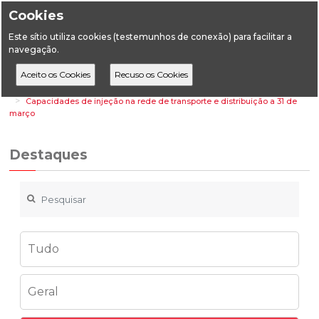
Cookies
Este sítio utiliza cookies (testemunhos de conexão) para facilitar a
navegação.
Home
Destaques
Energia
Capacidades de injeção na rede de transporte e distribuição a 31 de
março
Destaques
Tudo
Geral