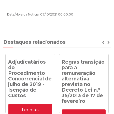
Data/Hora da Notícia: 07/10/2021 00:00:00
Destaques relacionados
Prev
Ne
Adjudicatários
Regras transição
do
para a
Procedimento
remuneração
Concorrencial de
alternativa
julho de 2019 -
prevista no
Isenção de
Decreto Lei n.º
Custos
35/2013 de 17 de
fevereiro
Adjudicatários do
Ler mais
Procedimento
Despacho n.º