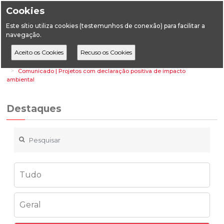
Cookies
Este sítio utiliza cookies (testemunhos de conexão) para facilitar a
navegação.
Home
Destaques
Energia
Comunicado | Projetos com declaração positiva de impacto
ambiental
Destaques
Tudo
Geral