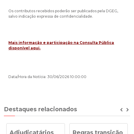
Os contributos recebidos poderão ser publicados pela DGEG,
salvo indicação expressa de confidencialidade.
Mais informação e participação na Consulta Pública
disponível aqui.
Data/Hora da Notícia: 30/06/2026 10:00:00
Destaques relacionados
Prev
Ne
Adjudicatários
Regras transição