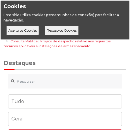
Cookies
Este sítio utiliza cookies (testemunhos de conexão) para facilitar a
navegação.
Home
Destaques
Energia
Consulta Pública | Projeto de despacho relativo aos requisitos
técnicos aplicáveis a instalações de armazenamento
Destaques
Tudo
Geral