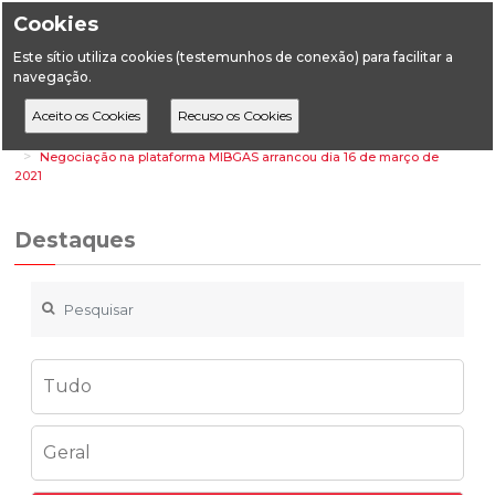
Cookies
Este sítio utiliza cookies (testemunhos de conexão) para facilitar a
navegação.
Home
Destaques
Energia
Negociação na plataforma MIBGAS arrancou dia 16 de março de
2021
Destaques
Tudo
Geral