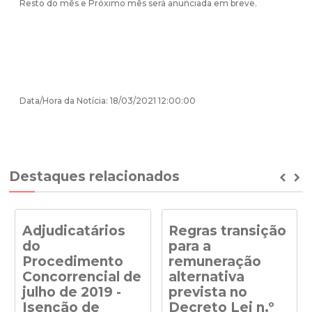
Resto do mês e Próximo mês será anunciada em breve.
Data/Hora da Notícia: 18/03/2021 12:00:00
Destaques relacionados
Prev
Ne
Adjudicatários
Regras transição
do
para a
Procedimento
remuneração
Concorrencial de
alternativa
julho de 2019 -
prevista no
Isenção de
Decreto Lei n.º