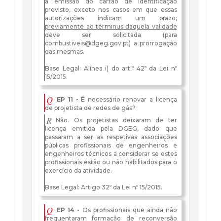
à emissão do cartão de identificação
previsto, exceto nos casos em que essas
autorizações indicam um prazo;
previamente ao términus daquela validade
deve ser solicitada (para
combustiveis@dgeg.gov.pt
) a prorrogação
das mesmas.
Base Legal: Alínea i) do art.º 42º da Lei nº
15/2015.
Q
EP 11 -
É necessário renovar a licença
de projetista de redes de gás?
R
Não. Os projetistas deixaram de ter
licença emitida pela DGEG, dado que
passaram a ser as respetivas associações
públicas profissionais de engenheiros e
engenheiros técnicos a considerar se estes
profissionais estão ou não habilitados para o
exercício da atividade.
Base Legal: Artigo 32º da Lei nº 15/2015.
Q
EP 14 -
Os profissionais que ainda não
frequentaram formação de reconversão