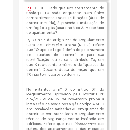
Q
IG 10 -
Dado que um apartamento de
tipologia T0 pode enquadrar num único
compartimento todas as funções (área de
dormir incluída), é proibida a instalação de
um fogão a gás (aparelho tipo A) nesse tipo
de apartamento?
R
O n.º 5 do artigo 66.º do Regulamento
Geral de Edificação Urbana (RGEU), refere
que “O tipo de fogo é definido pelo número
de “quartos de dormir”, e para sua
identificação, utiliza-se o símbolo Tx, em
que X representa o número de “quartos de
dormir”. Decorre dessa definição, que um
T0 não tem quarto de dormir.
No entanto, o nº 3 do artigo 31º do
Regulamento aprovado pela Portaria Nº
424/2025/1 de 27 de novembro proíbe a
instalação de aparelhos a gás do tipo A ou B
em instalações sanitárias ou em quartos de
dormir, e por outro lado o Regulamento
técnico de segurança contra incêndio em
edifícios, refere que nas
kitchenettes
das
suites, dos apartamentos e das moradias