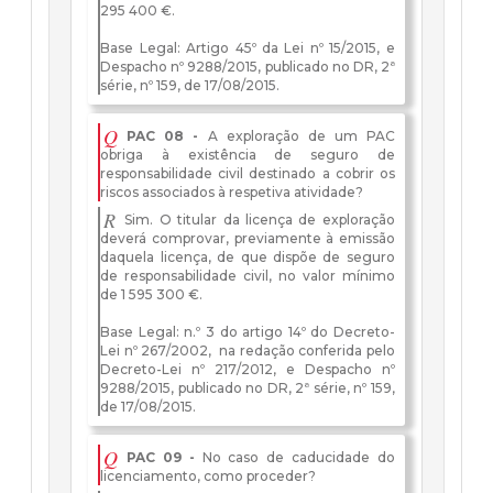
295 400 €.
Base Legal: Artigo 45º da Lei nº 15/2015, e
Despacho nº 9288/2015, publicado no DR, 2ª
série, nº 159, de 17/08/2015.
Q
PAC 08 -
A exploração de um PAC
obriga à existência de seguro de
responsabilidade civil destinado a cobrir os
riscos associados à respetiva atividade?
R
Sim. O titular da licença de exploração
deverá comprovar, previamente à emissão
daquela licença, de que dispõe de seguro
de responsabilidade civil, no valor mínimo
de 1 595 300 €.
Base Legal: n.º 3 do artigo 14º do Decreto-
Lei nº 267/2002, na redação conferida pelo
Decreto-Lei nº 217/2012, e Despacho nº
9288/2015, publicado no DR, 2ª série, nº 159,
de 17/08/2015.
Q
PAC 09 -
No caso de caducidade do
licenciamento, como proceder?