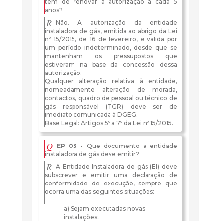
tem de renovar a autorização a cada 5
anos?
R
Não. A autorização da entidade
instaladora de gás, emitida ao abrigo da Lei
nº 15/2015, de 16 de fevereiro, é válida por
um período indeterminado, desde que se
mantenham os pressupostos que
estiveram na base da concessão dessa
autorização.
Qualquer alteração relativa à entidade,
nomeadamente alteração de morada,
contactos, quadro de pessoal ou técnico de
gás responsável (TGR) deve ser de
imediato comunicada à DGEG.
Base Legal: Artigos 5º a 7º da Lei nº 15/2015.
Q
EP 03 -
Que documento a entidade
instaladora de gás deve emitir?
R
A Entidade Instaladora de gás (EI) deve
subscrever e emitir uma declaração de
conformidade de execução, sempre que
ocorra uma das seguintes situações:
a) Sejam executadas novas
instalações;