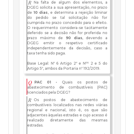
R
Na falta de algum dos elementos, a
DGEG solicita a sua apresentação, no prazo
de
10 dias
, e determina a rejeição liminar
do pedido se tal solicitação não for
cumprida no prazo concedido para o efeito.
O requerimento considera-se tacitamente
deferido se a decisão não for proferida no
prazo máximo de
90 dias
, devendo a
DGEG emitir o respetivo certificado
independentemente da decisão, caso a
taxa tenha sido paga.
os
Base Legal: Nº 6 Artigo 2º e N
2 e 5 do
Artigo 5º, ambos da Portaria nº 192/2019.
Q
PAC 01 -
Quais os postos de
abastecimento de combustíveis (PAC)
licenciados pela DGEG?
R
Os postos de abastecimento de
combustíveis localizados nas redes viárias
regional e nacional, isto é, os que são
adjacentes àquelas estradas e cujo acesso é
realizado diretamente das mesmas
estradas.