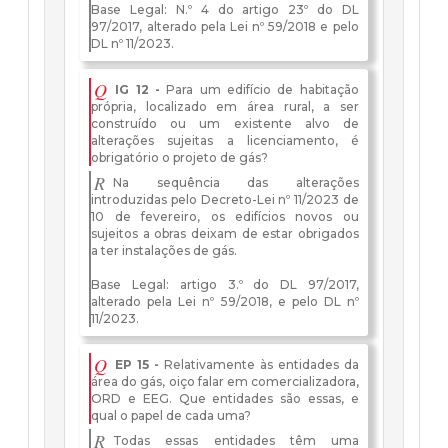
Base Legal: N.º 4 do artigo 23º do DL
97/2017, alterado pela Lei nº 59/2018 e pelo
DL nº 11/2023.
Q
IG 12 -
Para um edifício de habitação
própria, localizado em área rural, a ser
construído ou um existente alvo de
alterações sujeitas a licenciamento, é
obrigatório o projeto de gás?
R
Na sequência das alterações
introduzidas pelo Decreto-Lei nº 11/2023 de
10 de fevereiro, os edifícios novos ou
sujeitos a obras deixam de estar obrigados
a ter instalações de gás.
Base Legal: artigo 3.º do DL 97/2017,
alterado pela Lei nº 59/2018, e pelo DL nº
11/2023.
Q
EP 15 -
Relativamente às entidades da
área do gás, oiço falar em comercializadora,
ORD e EEG. Que entidades são essas, e
qual o papel de cada uma?
R
Todas essas entidades têm uma