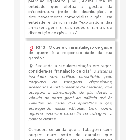
petróleo liquefeito (GPL), existe uma só
entidade que efetua a gestão da
infraestrutura (rede de distribuição), e
simultaneamente comercializa o gás. Essa
entidade é denominada “exploradora das
armazenagens e das redes e ramais de
distribuição de gás – EEG”.
Q
IG 13 -
O que é uma instalação de gás, e
de quem é a responsabilidade da sua
gestão?
R
Segundo a regulamentação em vigor,
considera-se “Instalação de gás”,
o sistema
instalado num edifício constituído pelo
conjunto de tubagens, dispositivos,
acessórios e instrumentos de medição, que
assegura a alimentação de gás desde a
válvula de corte geral ao edifício até às
válvulas de corte dos aparelhos a gás,
abrangendo essas válvulas, bem como
alguma eventual extensão da tubagem a
jusante destas
.
Considera-se ainda que a tubagem com
origem num posto de garrafas que