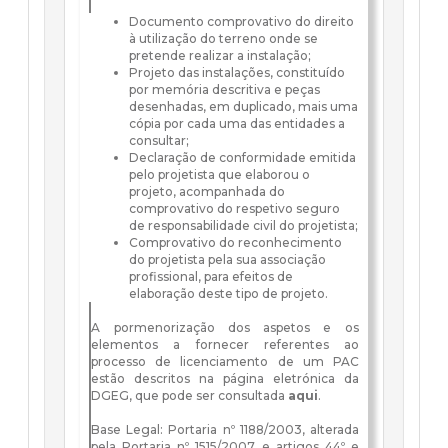
Documento comprovativo do direito
à utilização do terreno onde se
pretende realizar a instalação;
Projeto das instalações, constituído
por memória descritiva e peças
desenhadas, em duplicado, mais uma
cópia por cada uma das entidades a
consultar;
Declaração de conformidade emitida
pelo projetista que elaborou o
projeto, acompanhada do
comprovativo do respetivo seguro
de responsabilidade civil do projetista;
Comprovativo do reconhecimento
do projetista pela sua associação
profissional, para efeitos de
elaboração deste tipo de projeto.
A pormenorização dos aspetos e os
elementos a fornecer referentes ao
processo de licenciamento de um PAC
estão descritos na página eletrónica da
DGEG, que pode ser consultada
aqui
.
Base Legal: Portaria nº 1188/2003, alterada
pela Portaria nº 1515/2007, e artigos 44º e