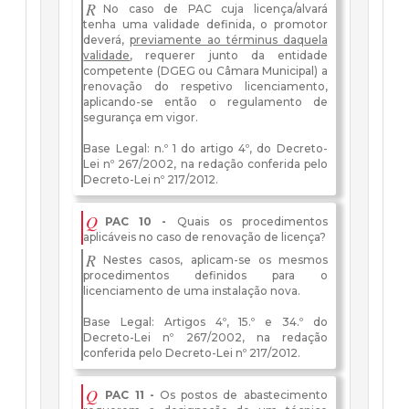
R
No caso de PAC cuja licença/alvará
tenha uma validade definida, o promotor
deverá,
previamente ao términus daquela
validade
, requerer junto da entidade
competente (DGEG ou Câmara Municipal) a
renovação do respetivo licenciamento,
aplicando-se então o regulamento de
segurança em vigor.
Base Legal: n.º 1 do artigo 4º, do Decreto-
Lei nº 267/2002, na redação conferida pelo
Decreto-Lei nº 217/2012.
Q
PAC 10 -
Quais os procedimentos
aplicáveis no caso de renovação de licença?
R
Nestes casos, aplicam-se os mesmos
procedimentos definidos para o
licenciamento de uma instalação nova.
Base Legal: Artigos 4º, 15.º e 34.º do
Decreto-Lei nº 267/2002, na redação
conferida pelo Decreto-Lei nº 217/2012.
Q
PAC 11 -
Os postos de abastecimento