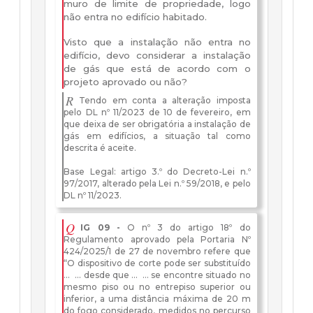
muro de limite de propriedade, logo
não entra no edifício habitado.
Visto que a instalação não entra no
edifício, devo considerar a instalação
de gás que está de acordo com o
projeto aprovado ou não?
R
Tendo em conta a alteração imposta
pelo DL nº 11/2023 de 10 de fevereiro, em
que deixa de ser obrigatória a instalação de
gás em edifícios, a situação tal como
descrita é aceite.
Base Legal: artigo 3.º do Decreto-Lei n.º
97/2017, alterado pela Lei n.º 59/2018, e pelo
DL nº 11/2023.
Q
IG 09 -
O nº 3 do artigo 18º do
Regulamento aprovado pela Portaria Nº
424/2025/1 de 27 de novembro refere que
“O dispositivo de corte pode ser substituído
… … desde que … … se encontre situado no
mesmo piso ou no entrepiso superior ou
inferior, a uma distância máxima de 20 m
do fogo considerado, medidos no percurso