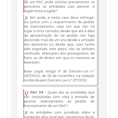
de um PAC pode solicitar previamente os
pareceres às entidades cujo parecer é
legalmente exigido?
R
Sim pode, e neste caso deve entregá-
los juntos com o requerimento de pedido
de licenciamento, caso em que não há
lugar a nova consulta, desde que até à data
da apresentação de tal pedido não haja
decorrido mais de um ano desde a emissão
dos pareceres ou desde que, caso tenha
sido esgotado este prazo, não se tenham
verificado alterações dos pressupostos de
facto ou de direito em que os mesmos se
basearam.
Base Legal: Artigo 9º do Decreto-Lei n.º
267/2002, de 26 de novembro, na redação
conferida pelo Decreto-Lei n.º 217/2012.
Q
PAC 06 -
Quais são as entidades que
são consultadas com vista à emissão de
parecer relativamente ao pedido de
licenciamento de um PAC?
R
As entidades com jurisdição sobre a
instalação e/ou local que, nos termos da lei,