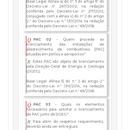
Base Legal: Alínea a) do nº 3 do artigo 6º do
Decreto-Lei nº 267/2002, na redação
conferida pelo Decreto-Lei nº 217/2012,
conjugado com a alínea x) do nº 2 do artigo
2.º do
Decreto-Lei n.º 130/2014
na redação
conferida pelo Decreto-Lei n.º 69/2018.
Q
PAC 02 -
Quem procede ao
licenciamento das instalações de
abastecimento de combustíveis (PAC)
situadas em portos e aeroportos?
R
Estes PAC são objeto de licenciamento
pela Direção-Geral de Energia e Geologia
(DGEG).
Base Legal: Alínea ll) do n.º 2 do artigo 2.º
do
Decreto-Lei n.º 130/2014
, na redação
conferida pelo Decreto-Lei n.º 69/2018.
Q
PAC 03 -
Quais os elementos
necessários para solicitar o licenciamento
de PAC junto da DGEG?
R
Para além do respetivo requerimento,
deverão ainda ser entregues: