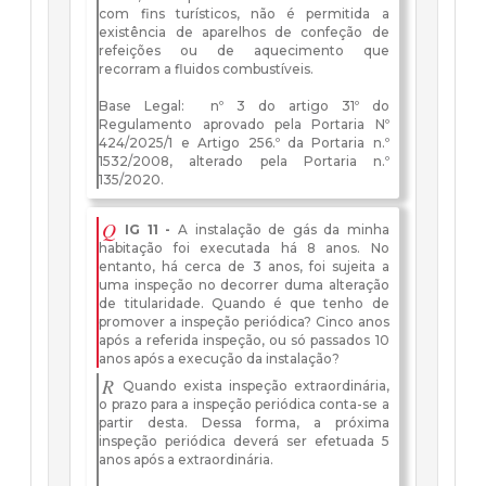
com fins turísticos, não é permitida a
existência de aparelhos de confeção de
refeições ou de aquecimento que
recorram a fluidos combustíveis.
Base Legal: nº 3 do artigo 31º do
Regulamento aprovado pela Portaria Nº
424/2025/1 e Artigo 256.º da Portaria n.º
1532/2008, alterado pela Portaria n.º
135/2020.
Q
IG 11 -
A instalação de gás da minha
habitação foi executada há 8 anos. No
entanto, há cerca de 3 anos, foi sujeita a
uma inspeção no decorrer duma alteração
de titularidade. Quando é que tenho de
promover a inspeção periódica? Cinco anos
após a referida inspeção, ou só passados 10
anos após a execução da instalação?
R
Quando exista inspeção extraordinária,
o prazo para a inspeção periódica conta-se a
partir desta. Dessa forma, a próxima
inspeção periódica deverá ser efetuada 5
anos após a extraordinária.