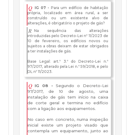
Q
IG 07 -
Para um edifício de habitação
própria, localizado em área rural, a ser
construído ou um existente alvo de
alterações, é obrigatório o projeto de gás?
R
Na sequência das alterações
introduzidas pelo Decreto-Lei nº 11/2023 de
10 de fevereiro, os edifícios novos ou
sujeitos a obras deixam de estar obrigados
a ter instalações de gás.
Base Legal: art.º 3.º do Decreto-Lei n.º
97/2017, alterado pela Lei n.º 59/2018, e pelo
DL nº 11/2023.
Q
IG 08 -
Segundo o Decreto-Lei
97/2017, de 10 de agosto, uma
instalação de gás tem início na caixa
de corte geral e termina no edifício
com a ligação aos equipamentos.
No caso em concreto, numa inspeção
inicial existe um projeto visado que
contempla um equipamento, junto ao