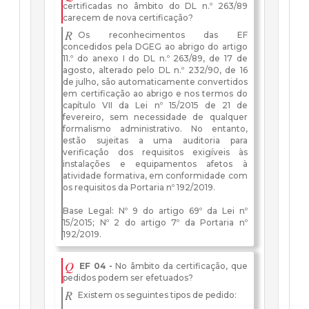
certificadas no âmbito do DL n.º 263/89
carecem de nova certificação?
R
Os reconhecimentos das EF
concedidos pela DGEG ao abrigo do artigo
11.º do anexo I do DL n.º 263/89, de 17 de
agosto, alterado pelo DL n.º 232/90, de 16
de julho, são automaticamente convertidos
em certificação ao abrigo e nos termos do
capítulo VII da Lei nº 15/2015 de 21 de
fevereiro, sem necessidade de qualquer
formalismo administrativo. No entanto,
estão sujeitas a uma auditoria para
verificação dos requisitos exigíveis às
instalações e equipamentos afetos à
atividade formativa, em conformidade com
os requisitos da Portaria nº 192/2019.
Base Legal: Nº 9 do artigo 69º da Lei nº
15/2015; Nº 2 do artigo 7º da Portaria nº
192/2019.
Q
EF 04 -
No âmbito da certificação, que
pedidos podem ser efetuados?
R
Existem os seguintes tipos de pedido: