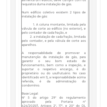
alimenta um edifício, deve cumprir com os
requisitos duma instalação de gás.
Num edifício coletivo existem 2 tipos de
instalação de gás:
1. A coluna montante, limitada pela
válvula de corte ao edifício (no exterior), e
pelo contador de cada fração, e
2. a instalação de cada fração, limitada
pelo contador, e pela válvula de corte aos
aparelhos.
A responsabilidade de promover a
manutenção da instalação de gás, para
garantir o seu bom estado de
funcionamento, bem como a inspeção, e
suportar o respetivo encargo, é do
proprietário ou do usufrutuário. No caso
identificado em 1), a responsabilidade acima
referida, é da administração do
condomínio.
Base Legal:
Nº 5 do artigo 29º do regulamento
aprovado pela Portaria nº
424/2025/1, Artigos 2º, 17º, e 20º do DL