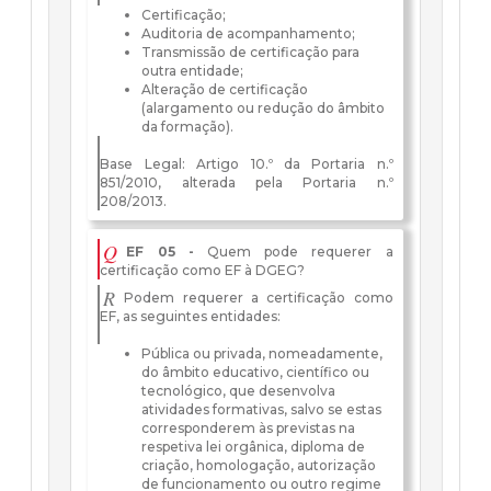
Certificação;
Auditoria de acompanhamento;
Transmissão de certificação para
outra entidade;
Alteração de certificação
(alargamento ou redução do âmbito
da formação).
Base Legal: Artigo 10.º da Portaria n.º
851/2010, alterada pela Portaria n.º
208/2013.
Q
EF 05 -
Quem pode requerer a
certificação como EF à DGEG?
R
Podem requerer a certificação como
EF, as seguintes entidades:
Pública ou privada, nomeadamente,
do âmbito educativo, científico ou
tecnológico, que desenvolva
atividades formativas, salvo se estas
corresponderem às previstas na
respetiva lei orgânica, diploma de
criação, homologação, autorização
de funcionamento ou outro regime