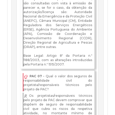
são consultadas com vista à emissão de
parecer e, se for o caso, da obtenção da
autorização/licença são: Autoridade
Nacional da Emergência e da Proteção Civil
(ANEPC), Câmara Municipal (CM), Entidade
Reguladora dos Serviços Energéticos
(ERSE), Agência Portuguesa do Ambiente
(APA), Comissão de Coordenação e
Desenvolvimento Regional (CCDR),
Direção Regional de Agricultura e Pescas
(DRAP), entre outras.
Base Legal: Artigo 8º da Portaria n.º
1188/2003, com as alterações introduzidas
pela Portaria n.º 1515/2007.
Q
PAC 07 -
Qual o valor dos seguros de
responsabilidade civil do
projetista/responsáveis técnicos pelo
projeto de PAC?
R
Os projetistas/responsáveis técnicos
pelo projeto de PAC devem comprovar que
dispõem de seguro de responsabilidade
civil que cubra os riscos da respetiva
atividade, no montante mínimo de