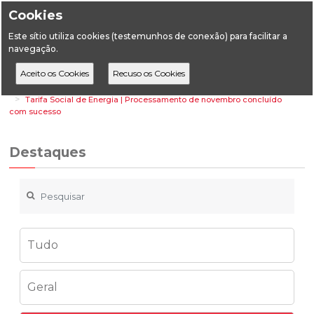
Cookies
Este sítio utiliza cookies (testemunhos de conexão) para facilitar a
navegação.
Home
Destaques
Energia
Tarifa Social de Energia | Processamento de novembro concluído
com sucesso
Destaques
Tudo
Geral