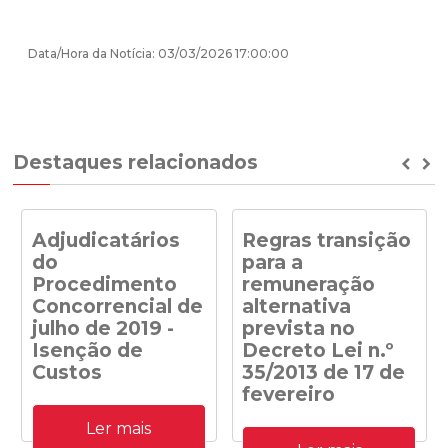
Data/Hora da Notícia: 03/03/2026 17:00:00
Destaques relacionados
Prev
Ne
Adjudicatários
Regras transição
do
para a
Procedimento
remuneração
Concorrencial de
alternativa
julho de 2019 -
prevista no
Isenção de
Decreto Lei n.º
Custos
35/2013 de 17 de
fevereiro
Adjudicatários do
Ler mais
Procedimento
Despacho n.º