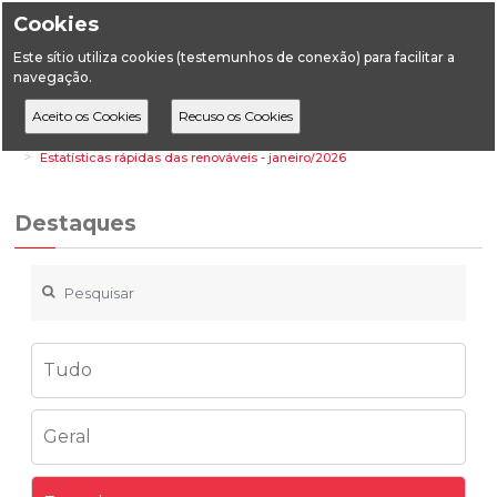
Cookies
Este sítio utiliza cookies (testemunhos de conexão) para facilitar a
navegação.
Home
Destaques
Energia
Estatísticas rápidas das renováveis - janeiro/2026
Destaques
Tudo
Geral