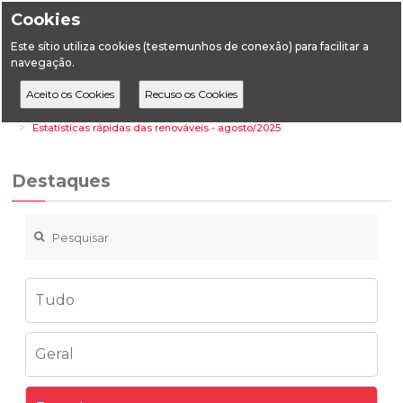
Cookies
Este sítio utiliza cookies (testemunhos de conexão) para facilitar a
navegação.
Home
Destaques
Energia
Estatísticas rápidas das renováveis - agosto/2025
Destaques
Tudo
Geral