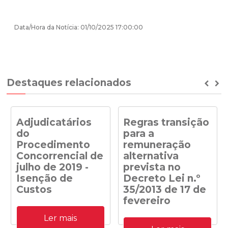
Data/Hora da Notícia: 01/10/2025 17:00:00
Destaques relacionados
Prev
Ne
Adjudicatários
Regras transição
do
para a
Procedimento
remuneração
Concorrencial de
alternativa
julho de 2019 -
prevista no
Isenção de
Decreto Lei n.º
Custos
35/2013 de 17 de
fevereiro
Adjudicatários do
Ler mais
Procedimento
Despacho n.º