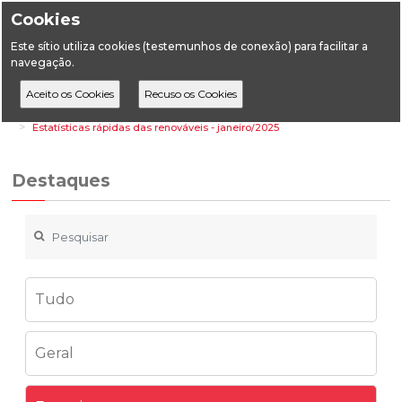
Cookies
Este sítio utiliza cookies (testemunhos de conexão) para facilitar a
navegação.
Home
Destaques
Energia
Estatísticas rápidas das renováveis - janeiro/2025
Destaques
Tudo
Geral