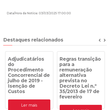
Data/Hora da Notícia: 03/03/2025 17:00:00
Destaques relacionados
Prev
Ne
Adjudicatários
Regras transição
do
para a
Procedimento
remuneração
Concorrencial de
alternativa
julho de 2019 -
prevista no
Isenção de
Decreto Lei n.º
Custos
35/2013 de 17 de
fevereiro
Adjudicatários do
Ler mais
Procedimento
Despacho n.º