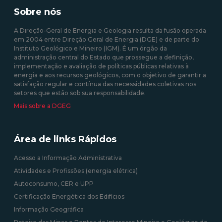
produzida em centrais
35/2013 de 17 de fevereiro
Sobre nós
solares fotovoltaicas -
Isenção de Custos
A Direção-Geral de Energia e Geologia resulta da fusão operada
em 2004 entre Direção Geral de Energia (DGE) e de parte do
10/08/2020 12:00:00
Instituto Geológico e Mineiro (IGM). É um órgão da
administração central do Estado que prossegue a definição,
09/09/2020 12:00:00
implementação e avaliação de políticas públicas relativas à
energia e aos recursos geológicos, com o objetivo de garantir a
satisfação regular e contínua das necessidades coletivas nos
setores que estão sob sua responsabilidade.
Mais sobre a DGEG
Área de links Rápidos
Acesso a Informação Administrativa
Atividades e Profissões (energia elétrica)
Autoconsumo, CER e UPP
Certificação Energética dos Edifícios
Informação Geográfica