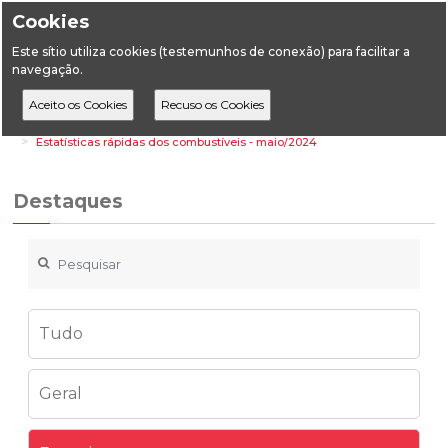
Cookies
Este sítio utiliza cookies (testemunhos de conexão) para facilitar a
navegação.
Home
Destaques
Energia
Estatísticas rápidas dos combustíveis - maio/2024
Destaques
Tudo
Geral