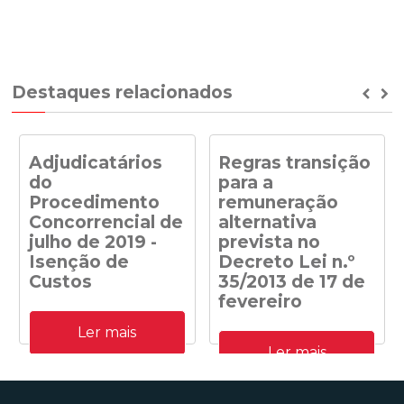
Destaques relacionados
Prev
Ne
Adjudicatários
Regras transição
do
para a
Procedimento
remuneração
Concorrencial de
alternativa
julho de 2019 -
prevista no
Isenção de
Decreto Lei n.º
Custos
35/2013 de 17 de
fevereiro
Adjudicatários do
Ler mais
Procedimento
Despacho n.º
Concorrencial de julho de
Ler mais
41/DGEG/2020: Regras
2019 para a atribuição de
transição para a
capacidade de receção na
remuneração alternativa
RESP de energia elétrica
prevista no Decreto Lei n.º