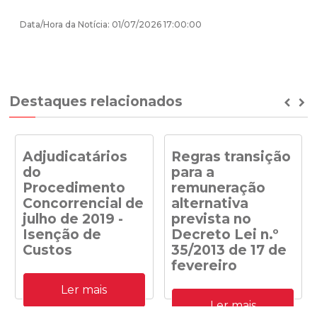
Data/Hora da Notícia: 01/07/2026 17:00:00
Destaques relacionados
Prev
Ne
Adjudicatários
Regras transição
do
para a
Procedimento
remuneração
Concorrencial de
alternativa
julho de 2019 -
prevista no
Isenção de
Decreto Lei n.º
Custos
35/2013 de 17 de
fevereiro
Adjudicatários do
Ler mais
Procedimento
Despacho n.º
Concorrencial de julho de
Ler mais
41/DGEG/2020: Regras
2019 para a atribuição de