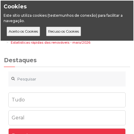
Cookies
Este sítio utiliza cookies (testemunhos de conexão) para facilitar a
navegação.
Home
Destaques
Energia
Estatísticas rápidas das renováveis - maio/2026
Destaques
Tudo
Geral