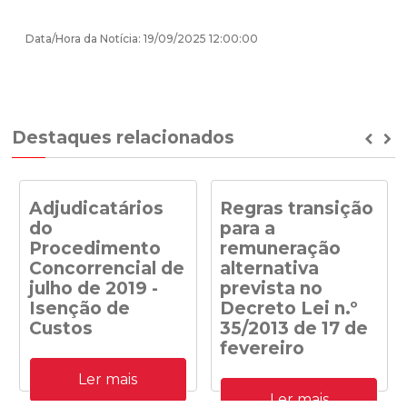
Data/Hora da Notícia: 19/09/2025 12:00:00
Destaques relacionados
Prev
Ne
Adjudicatários
Regras transição
do
para a
Procedimento
remuneração
Concorrencial de
alternativa
julho de 2019 -
prevista no
Isenção de
Decreto Lei n.º
Custos
35/2013 de 17 de
fevereiro
Adjudicatários do
Ler mais
Procedimento
Despacho n.º
Concorrencial de julho de
Ler mais
41/DGEG/2020: Regras