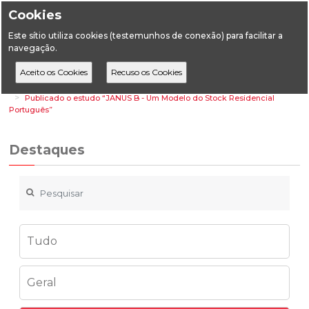
Cookies
Este sítio utiliza cookies (testemunhos de conexão) para facilitar a
navegação.
Home
Destaques
Energia
Publicado o estudo “JANUS B - Um Modelo do Stock Residencial
Português”
Destaques
Tudo
Geral