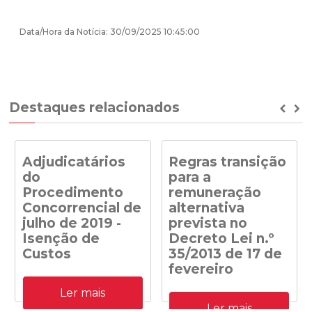
Data/Hora da Notícia: 30/09/2025 10:45:00
Destaques relacionados
Prev
Ne
Adjudicatários
Regras transição
do
para a
Procedimento
remuneração
Concorrencial de
alternativa
julho de 2019 -
prevista no
Isenção de
Decreto Lei n.º
Custos
35/2013 de 17 de
fevereiro
Adjudicatários do
Ler mais
Procedimento
Despacho n.º
Concorrencial de julho de
Ler mais
41/DGEG/2020: Regras