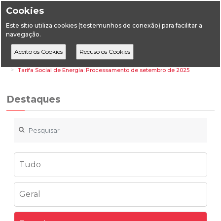
Cookies
Este sítio utiliza cookies (testemunhos de conexão) para facilitar a
navegação.
Home
Destaques
Energia
Tarifa Social de Energia: Processamento de setembro de 2025
Destaques
Tudo
Geral