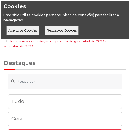
Cookies
Este sítio utiliza cookies (testemunhos de conexão) para facilitar a
navegação.
Home
Destaques
Energia
Relatório sobre redução da procura de gás - abril de 2023 a
setembro de 2023
Destaques
Tudo
Geral