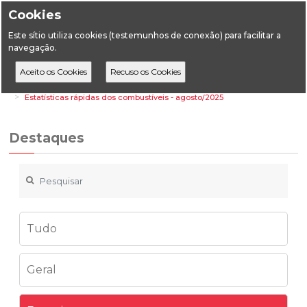
Cookies
Este sítio utiliza cookies (testemunhos de conexão) para facilitar a
navegação.
Home
Destaques
Energia
Estatísticas rápidas dos combustíveis - agosto/2025
Destaques
Tudo
Geral