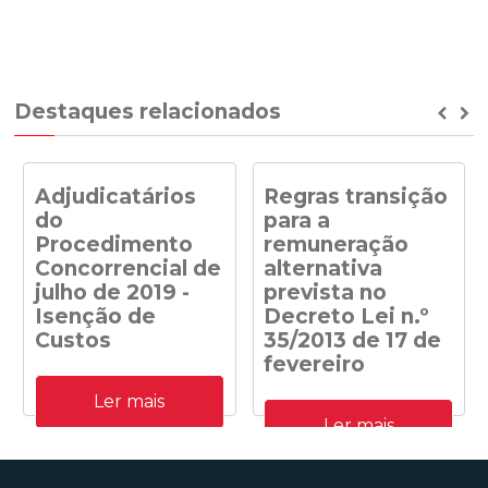
Destaques relacionados
Prev
Ne
Adjudicatários
Regras transição
do
para a
Procedimento
remuneração
Concorrencial de
alternativa
julho de 2019 -
prevista no
Isenção de
Decreto Lei n.º
Custos
35/2013 de 17 de
fevereiro
Adjudicatários do
Ler mais
Procedimento
Despacho n.º
Concorrencial de julho de
Ler mais
41/DGEG/2020: Regras
2019 para a atribuição de
transição para a
capacidade de receção na
remuneração alternativa
RESP de energia elétrica
prevista no Decreto Lei n.º