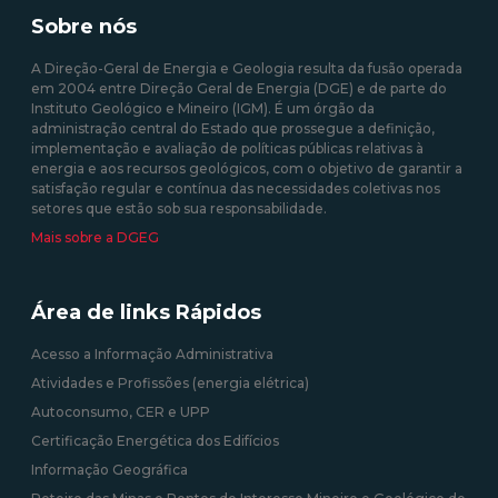
produzida em centrais
35/2013 de 17 de fevereiro
Sobre nós
solares fotovoltaicas -
Isenção de Custos
A Direção-Geral de Energia e Geologia resulta da fusão operada
em 2004 entre Direção Geral de Energia (DGE) e de parte do
10/08/2020 12:00:00
Instituto Geológico e Mineiro (IGM). É um órgão da
administração central do Estado que prossegue a definição,
09/09/2020 12:00:00
implementação e avaliação de políticas públicas relativas à
energia e aos recursos geológicos, com o objetivo de garantir a
satisfação regular e contínua das necessidades coletivas nos
setores que estão sob sua responsabilidade.
Mais sobre a DGEG
Área de links Rápidos
Acesso a Informação Administrativa
Atividades e Profissões (energia elétrica)
Autoconsumo, CER e UPP
Certificação Energética dos Edifícios
Informação Geográfica