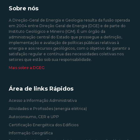
prevista no Decreto Lei n.º
produzida em centrais
35/2013 de 17 de fevereiro
Sobre nós
solares fotovoltaicas -
Isenção de Custos
A Direção-Geral de Energia e Geologia resulta da fusão operada
em 2004 entre Direção Geral de Energia (DGE) e de parte do
10/08/2020 12:00:00
Instituto Geológico e Mineiro (IGM). É um órgão da
administração central do Estado que prossegue a definição,
09/09/2020 12:00:00
implementação e avaliação de políticas públicas relativas à
energia e aos recursos geológicos, com o objetivo de garantir a
satisfação regular e contínua das necessidades coletivas nos
setores que estão sob sua responsabilidade.
Mais sobre a DGEG
Área de links Rápidos
Acesso a Informação Administrativa
Atividades e Profissões (energia elétrica)
Autoconsumo, CER e UPP
Certificação Energética dos Edifícios
Informação Geográfica