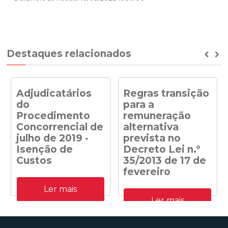
Destaques relacionados
Prev
Ne
Adjudicatários
Regras transição
do
para a
Procedimento
remuneração
Concorrencial de
alternativa
julho de 2019 -
prevista no
Isenção de
Decreto Lei n.º
Custos
35/2013 de 17 de
fevereiro
Adjudicatários do
Ler mais
Procedimento
Despacho n.º
Concorrencial de julho de
Ler mais
41/DGEG/2020: Regras
2019 para a atribuição de
transição para a
capacidade de receção na
remuneração alternativa
RESP de energia elétrica