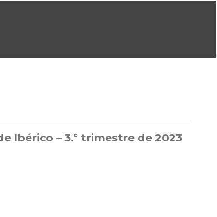
ral@dgeg.gov.pt
Imprensa:
imprensa@dgeg.gov.pt
ONLINE
ESTATÍSTICA
COMUNICAÇÃO
REPOSITÓRIO
FAQS
e Ibérico – 3.º trimestre de 2023