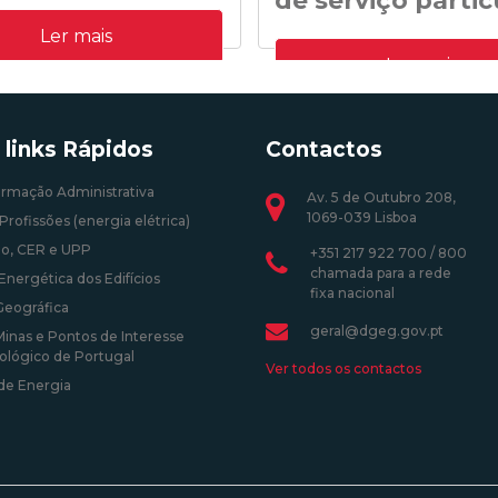
de serviço partic
n.º 41/DGEG/2020: Regras
Ler mais
para a remuneração alternativa
Normas transitórias referentes a
o Decreto Lei n.º 35/2013 de 17 de
Ler mais
profissão de técnico de instalaçã
manutenção de edifícios e siste
exercício de funções como técn
responsável ou como inspetor d
 links Rápidos
Contactos
instalações elétricas de serviço p
0 12:00:00
ormação Administrativa
Av. 5 de Outubro 208,
1069-039 Lisboa
Profissões (energia elétrica)
24/09/2020 12:00:00
o, CER e UPP
+351 217 922 700 / 800
chamada para a rede
Energética dos Edifícios
fixa nacional
Geográfica
geral@dgeg.gov.pt
Minas e Pontos de Interesse
ológico de Portugal
Ver todos os contactos
 de Energia