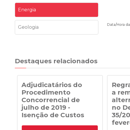
Energia
Data/Hora da
Geologia
Destaques relacionados
Adjudicatários do
Regra
Procedimento
a re
Concorrencial de
alter
julho de 2019 -
no De
Isenção de Custos
35/20
fever
Adjudicatários do Procedimento