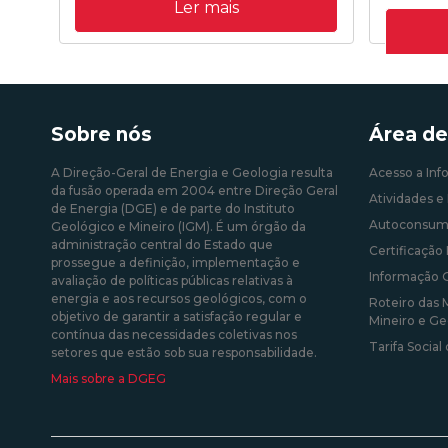
Ler mais
Concorrencial de julho de 2019 para a
Despacho 
atribuição de capacidade de receção na
transição 
RESP de energia elétrica produzida em
prevista n
centrais solares fotovoltaicas - Isenção de
fevereiro
Custos
Sobre nós
Área de
10/08/202
09/09/2020 12:00:00
A Direção-Geral de Energia e Geologia resulta
Acesso a Inf
da fusão operada em 2004 entre Direção Geral
Atividades e 
de Energia (DGE) e de parte do Instituto
Autoconsum
Geológico e Mineiro (IGM). É um órgão da
administração central do Estado que
Certificação 
prossegue a definição, implementação e
Informação 
avaliação de políticas públicas relativas à
energia e aos recursos geológicos, com o
Roteiro das 
objetivo de garantir a satisfação regular e
Mineiro e Ge
contínua das necessidades coletivas nos
Tarifa Social
setores que estão sob sua responsabilidade.
Mais sobre a DGEG