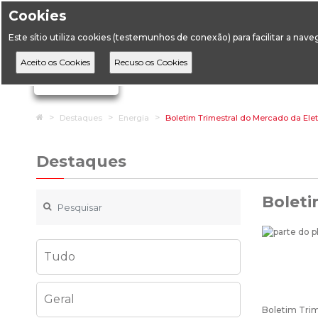
Cookies
Horário de Atendimento: 09:00 às 12:30 / 14:00 às 17:
Este sítio utiliza cookies (testemunhos de conexão) para facilitar a nav
A DGEG
D
Ignorar links de navegação
Home
Destaques
Energia
Boletim Trimestral do Mercado da Eletr
Destaques
Boleti
Tudo
Geral
Boletim Trim