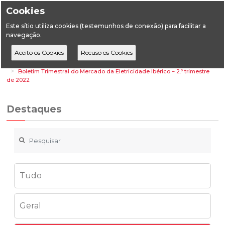
Cookies
Este sítio utiliza cookies (testemunhos de conexão) para facilitar a
navegação.
Home
Destaques
Energia
Boletim Trimestral do Mercado da Eletricidade Ibérico – 2.º trimestre
de 2022
Destaques
Tudo
Geral