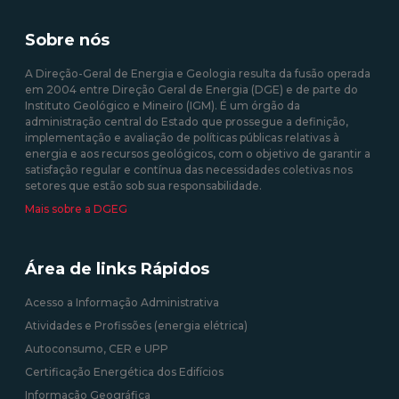
remuneração alternativa
RESP de energia elétrica
prevista no Decreto Lei n.º
produzida em centrais
35/2013 de 17 de fevereiro
Sobre nós
solares fotovoltaicas -
Isenção de Custos
A Direção-Geral de Energia e Geologia resulta da fusão operada
em 2004 entre Direção Geral de Energia (DGE) e de parte do
10/08/2020 12:00:00
Instituto Geológico e Mineiro (IGM). É um órgão da
administração central do Estado que prossegue a definição,
09/09/2020 12:00:00
implementação e avaliação de políticas públicas relativas à
energia e aos recursos geológicos, com o objetivo de garantir a
satisfação regular e contínua das necessidades coletivas nos
setores que estão sob sua responsabilidade.
Mais sobre a DGEG
Área de links Rápidos
Acesso a Informação Administrativa
Atividades e Profissões (energia elétrica)
Autoconsumo, CER e UPP
Certificação Energética dos Edifícios
Informação Geográfica