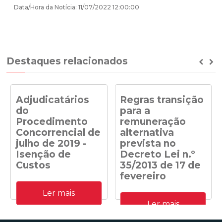
Data/Hora da Notícia: 11/07/2022 12:00:00
Destaques relacionados
Prev
Ne
Adjudicatários
Regras transição
do
para a
Procedimento
remuneração
Concorrencial de
alternativa
julho de 2019 -
prevista no
Isenção de
Decreto Lei n.º
Custos
35/2013 de 17 de
fevereiro
Adjudicatários do
Ler mais
Procedimento
Despacho n.º
Concorrencial de julho de
Ler mais
41/DGEG/2020: Regras
2019 para a atribuição de
transição para a
capacidade de receção na