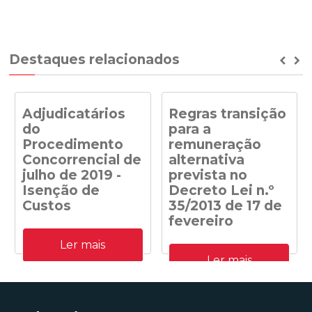
Destaques relacionados
Prev
Ne
Adjudicatários
Regras transição
do
para a
Procedimento
remuneração
Concorrencial de
alternativa
julho de 2019 -
prevista no
Isenção de
Decreto Lei n.º
Custos
35/2013 de 17 de
fevereiro
Adjudicatários do
Ler mais
Procedimento
Despacho n.º
Concorrencial de julho de
Ler mais
41/DGEG/2020: Regras
2019 para a atribuição de
transição para a
capacidade de receção na
remuneração alternativa
RESP de energia elétrica
prevista no Decreto Lei n.º
produzida em centrais
35/2013 de 17 de fevereiro