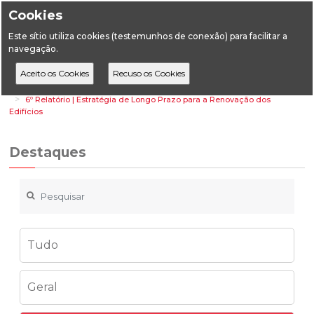
Cookies
Este sítio utiliza cookies (testemunhos de conexão) para facilitar a
navegação.
Home
Destaques
Energia
6º Relatório | Estratégia de Longo Prazo para a Renovação dos
Edifícios
Destaques
Tudo
Geral