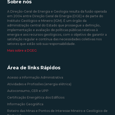
Sobre nós
solares fotovoltaicas -
Isenção de Custos
A Direção-Geral de Energia e Geologia resulta da fusão operada
em 2004 entre Direção Geral de Energia (DGE) e de parte do
10/08/2020 12:00:00
Instituto Geológico e Mineiro (IGM). É um órgão da
administração central do Estado que prossegue a definição,
09/09/2020 12:00:00
implementação e avaliação de políticas públicas relativas à
energia e aos recursos geológicos, com o objetivo de garantir a
satisfação regular e contínua das necessidades coletivas nos
setores que estão sob sua responsabilidade.
Mais sobre a DGEG
Área de links Rápidos
Acesso a Informação Administrativa
Atividades e Profissões (energia elétrica)
Autoconsumo, CER e UPP
Certificação Energética dos Edifícios
Informação Geográfica
Roteiro das Minas e Pontos de Interesse Mineiro e Geológico de