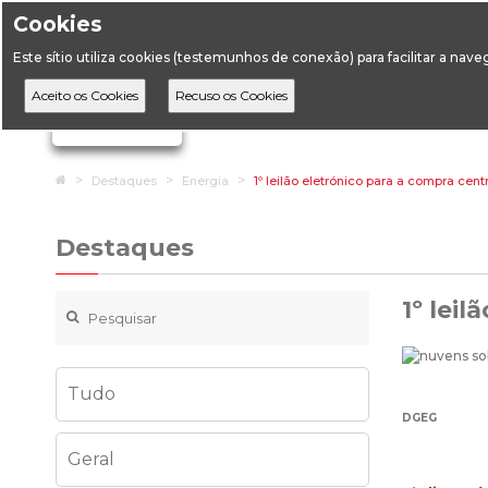
Cookies
Horário de Atendimento: 09:00 às 12:30 / 14:00 às 17:
Este sítio utiliza cookies (testemunhos de conexão) para facilitar a nav
A DGEG
D
Ignorar links de navegação
Home
Destaques
Energia
1º leilão eletrónico para a compra cen
Destaques
1º lei
Tudo
DGEG
Geral