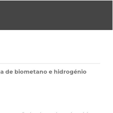
ral@dgeg.gov.pt
Imprensa:
imprensa@dgeg.gov.pt
ONLINE
ESTATÍSTICA
COMUNICAÇÃO
REPOSITÓRIO
FAQS
ada de biometano e hidrogénio