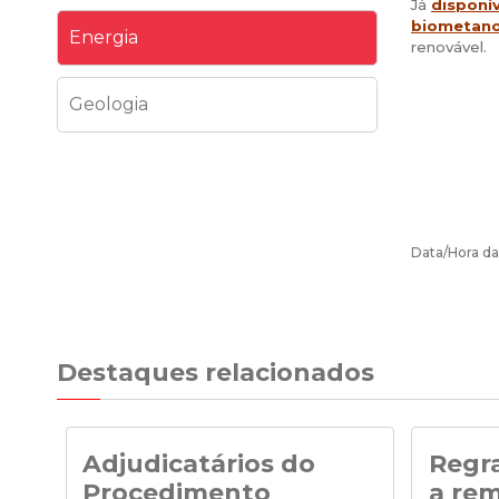
Já
disponív
biometano
Energia
renovável.
Geologia
Data/Hora da
Destaques relacionados
Adjudicatários do
Regra
Procedimento
a re