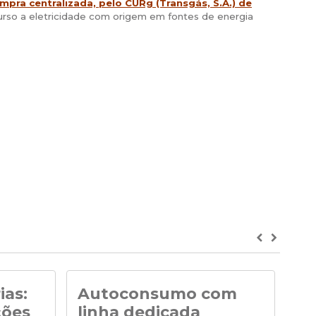
mpra centralizada, pelo CURg (Transgás, S.A.) de
ecurso a eletricidade com origem em fontes de energia
Previous
Next
ias:
Autoconsumo com
No
ções
linha dedicada