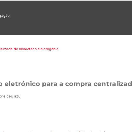
00
217 922 700 / 800 - chamada para a rede fixa nacional
Email Geral:
ge
egação.
ESTAQUES
ÁREAS SETORIAIS
ÁREAS TRANSVERSAIS
SERVIÇOS 
tralizada de biometano e hidrogénio
lão eletrónico para a compra centraliz