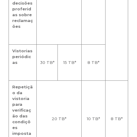
decisões
proferid
as sobre
reclamaç
ões
Vistorias
periódic
as
30 TB*
15 TB*
8 TB*
Repetiçã
o da
vistoria
para
verificaç
ão das
20 TB*
10 TB*
8 TB*
condiçõ
es
imposta