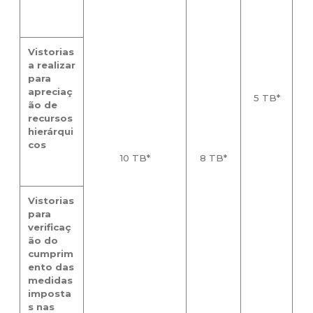
Vistorias
a realizar
para
apreciaç
5 TB*
ão de
recursos
hierárqui
cos
10 TB*
8 TB*
Vistorias
para
verificaç
ão do
cumprim
ento das
medidas
imposta
s nas