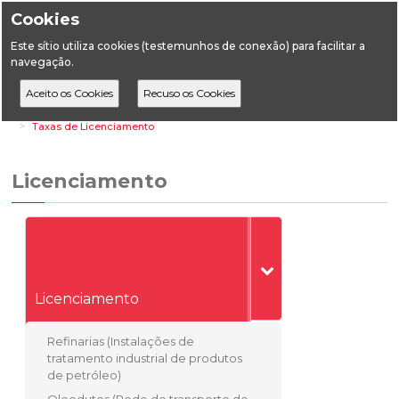
Cookies
Este sítio utiliza cookies (testemunhos de conexão) para facilitar a
navegação.
Home
Áreas Setoriais
Energia
Combustíveis
Licenciamento
Taxas de Licenciamento
Licenciamento
Licenciamento
Refinarias (Instalações de
tratamento industrial de produtos
de petróleo)
Oleodutos (Rede de transporte de