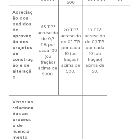
500
Apreciaç
ão dos
pedidos
65 TB*
de
20 TB*
10 TB*
acrescido
aprovaç
acrescido
acrescido
de 0,7
ão dos
de 0,1 TB
de 0,1 TB
TB por
projetos
por cada
por cada
cada 100
de
10 (ou
10 (ou
(ou
construç
fração)
fração)
fração)
ão e de
acima de
acima de
acima de
alteraçã
500.
50.
5000.
o
Vistorias
relaciona
das ao
process
o de
licencia
mento