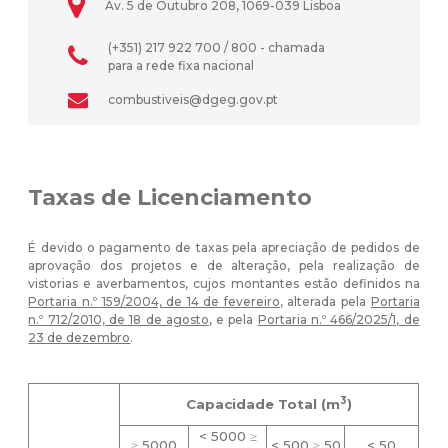
Av. 5 de Outubro 208, 1069-039 Lisboa
(+351) 217 922 700 / 800 - chamada
para a rede fixa nacional
combustiveis@dgeg.gov.pt
Taxas de Licenciamento
É devido o pagamento de taxas pela apreciação de pedidos de
aprovação dos projetos e de alteração, pela realização de
vistorias e averbamentos, cujos montantes estão definidos na
Portaria n.º 159/2004, de 14 de fevereiro
, alterada pela
Portaria
n.º 712/2010, de 18 de agosto
, e pela
Portaria n.º 466/2025/1, de
23 de dezembro
.
3
Capacidade Total (m
)
< 5000 ≥
≥ 5000
< 500 ≥ 50
< 50